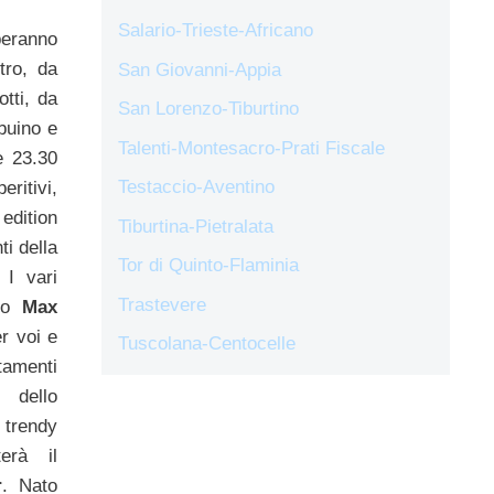
Salario-Trieste-Africano
peranno
tro, da
San Giovanni-Appia
tti, da
San Lorenzo-Tiburtino
buino e
Talenti-Montesacro-Prati Fiscale
e 23.30
Testaccio-Aventino
ritivi,
edition
Tiburtina-Pietralata
ti della
Tor di Quinto-Flaminia
. I vari
Trastevere
ppo
Max
er voi e
Tuscolana-Centocelle
tamenti
 dello
endy
erà il
r
. Nato