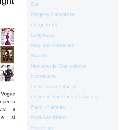
ight
Eur
Fregene-Maccarese
Gregorio VII
Lunghezza
Magliana-Portuense
Marconi
Monteverde-Gianicolense
Nomentano
Ostia-Casal Palocco
a
Vogue
Ostiense-San Paolo-Garbatella
 per la
Parioli-Flaminio
ale il
 e si
Prati-San Pietro
Prenestino