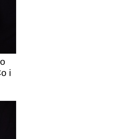
no
o i
l