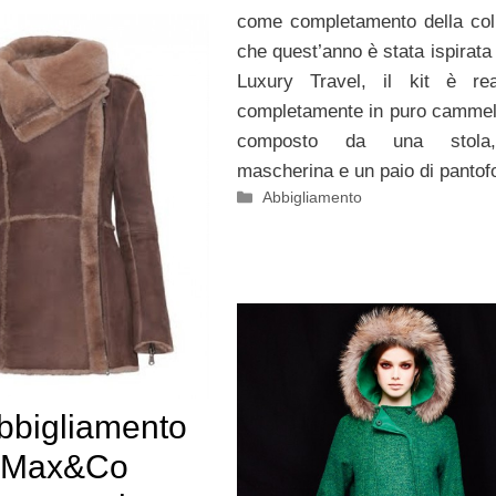
come completamento della col
che quest’anno è stata ispirata 
Luxury Travel, il kit è rea
completamente in puro cammel
composto da una stola
mascherina e un paio di pantofo
Categorie
Abbigliamento
abbigliamento
 Max&Co