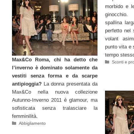
morbido e l
ginocchio
spallina lar
perfetto nel
volant asim
punto vita e 
tempo stess
Max&Co Roma, chi ha detto che
Categorie
Sconti e pr
l’inverno è dominato solamente da
vestiti senza forma e da scarpe
antipioggia?
La donna presentata da
Max&Co nella nuova collezione
Autunno-Inverno 2011 è glamour, ma
sofisticata senza tralasciare la
femminilità.
Categorie
Abbigliamento