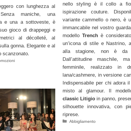
nello styling è il collo a fi
eggero con lunghezza al
ispirazione couture. Disponi
. Senza maniche, una
variante cammello o nero, è 
ga e una a sottoveste, è
immancabile nel vostro guardar
 suo gioco di drappeggi e
modello
Trench
è considerato
metrici al décolleté, al
un’icona di stile e Nastrino, a
sulla gonna. Elegante e al
alla stagione, non è da
o scanzonato.
Dall’attitudine maschile, ma
omozioni
femminile, realizzato in d
lana/cashmere, in versione ca
Indispensabile per chi adora il
misto al glamour. Il model
classic Litigio
in panno, prese
silhouette innovativa, con p
riprese.
Categorie
Abbigliamento