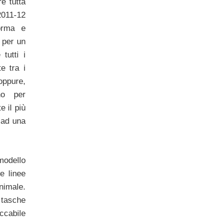
e tutta
2011-12
forma e
i per un
 tutti i
e tra i
 oppure,
no per
 il più
 ad una
odello
e linee
imale.
tasche
ccabile