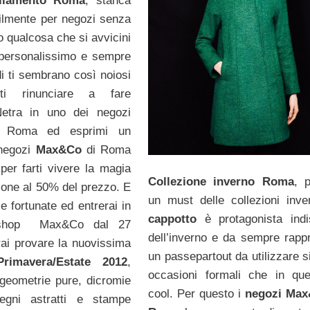
gliamento Roma
, stanca
utilmente per negozi senza
o qualcosa che si avvicini
, personalissimo e sempre
di ti sembrano così noiosi
ti rinunciare a fare
etra in uno dei negozi
 Roma ed esprimi un
 negozi
Max&Co
di Roma
 per farti vivere la magia
Collezione inverno Roma
, 
zione al 50% del prezzo. E
un must delle collezioni invern
le fortunate ed entrerai in
cappotto
è protagonista ind
 shop Max&Co dal 27
dell’inverno e da sempre rapp
rai provare la nuovissima
un passepartout da utilizzare s
Primavera/Estate 2012
,
occasioni formali che in que
 geometrie pure, dicromie
cool. Per questo i
negozi Max
segni astratti e stampe