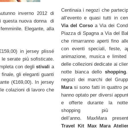
Centinaia i negozi che parteci
Autunno inverno 2012 di
all’evento e quasi tutti in cen
di questa nuova donna di
Via del Corso
a Via dei Condo
 femminile. Elegante, alla
Piazza di Spagna a Via del Ba
che rimarranno aperti fino all
con eventi speciali, feste, ape
159,00) in jersey plissé
animazione, musica e limited 
 le serate più sofisticate.
delle collezioni dedicate ai clien
completa con degli
stivali
a
notte bianca dello
shopping
finale, gli eleganti guanti
negozi dei marchi del Gru
tante (€169,00). In jersey
Mara
si sono fatti in quattro p
 le colazioni di lavoro che
hanno optato per diversi appun
e offerte durante la notte
shopping più tr
dell’anno. MaxMara present
Travel Kit Max Mara Atelie