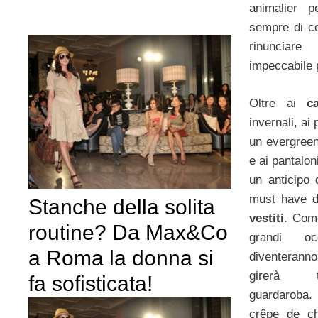
animalier 
sempre di c
rinunciare
impeccabile 
Oltre ai
c
invernali, ai
un evergreen
e ai pantalon
un anticipo 
must have d
Stanche della solita
vestiti
. Como
routine? Da Max&Co
grandi oc
a Roma la donna si
diventeranno
girerà 
fa sofisticata!
guardaroba.
crêpe de ch