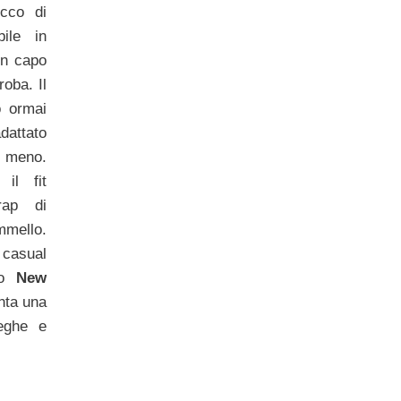
occo di
bile in
un capo
oba. Il
 ormai
dattato
 meno.
 il fit
rap di
mmello.
 casual
lo
New
nta una
ieghe e