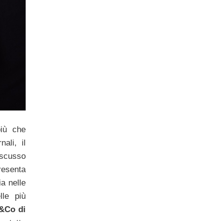
più che
ali, il
iscusso
resenta
ia nelle
lle più
&Co di