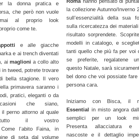
Roma
hanno pensato di puntar
per la donna pratica e
la collezione Autunno/Inverno 
orsa, che però non vuole
sull’essenzialità della sua 
 mai al proprio look
sulla ricercatezza dei material
proprio come te.
risultato sorprendete. Scoprite
modelli in catalogo, e scegliet
appotti
e alle giacche
tanti quello che più fa per voi
 parka e ai trench diventati
se preferite, regalatene u
, ai
maglioni
a collo alto
questo Natale, sarà sicuramente
i in tweed, potrete trovare
bel dono che voi possiate fare
di bella stagione. Il vero
persona cara.
ella primavera saranno i
di, pratici, eleganti o da
Iniziamo con Bisca, il m
casioni che siano,
Essential
in misto angora dall
 il perno attorno al quale
semplici per un look min
tutto il vostro
Presenta allacciatura e 
 Come l’abito Faina, in
nascoste e il dettaglio impe
ine di seta dal volume