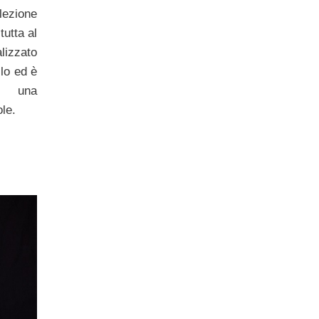
lezione
tutta al
lizzato
lo ed è
, una
le.