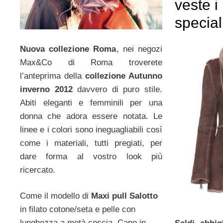
veste 
special
Nuova collezione Roma
, nei negozi
Max&Co di Roma troverete
l’anteprima della
collezione Autunno
inverno 2012
davvero di puro stile.
Abiti eleganti e femminili per una
donna che adora essere notata. Le
linee e i colori sono ineguagliabili così
come i materiali, tutti pregiati, per
dare forma al vostro look più
ricercato.
Come il modello di
Maxi pull Salotto
in filato cotone/seta e pelle con
lunghezza a metà coscia. Capo in