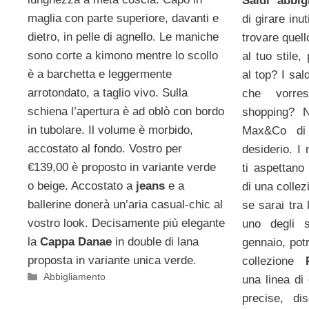
Saldi abbi
maglia con parte superiore, davanti e
di girare in
dietro, in pelle di agnello. Le maniche
trovare quell
sono corte a kimono mentre lo scollo
al tuo stile
è a barchetta e leggermente
al top? I sal
arrotondato, a taglio vivo. Sulla
che vorres
schiena l’apertura è ad oblò con bordo
shopping? N
in tubolare. Il volume è morbido,
Max&Co di
accostato al fondo. Vostro per
desiderio. I
€139,00 è proposto in variante verde
ti aspettano
o beige. Accostato a
jeans
e a
di una colle
ballerine donerà un’aria casual-chic al
se sarai tra 
vostro look. Decisamente più elegante
uno degli
la
Cappa Danae
in double di lana
gennaio, pot
proposta in variante unica verde.
collezione
Categorie
Abbigliamento
una linea di
precise, di