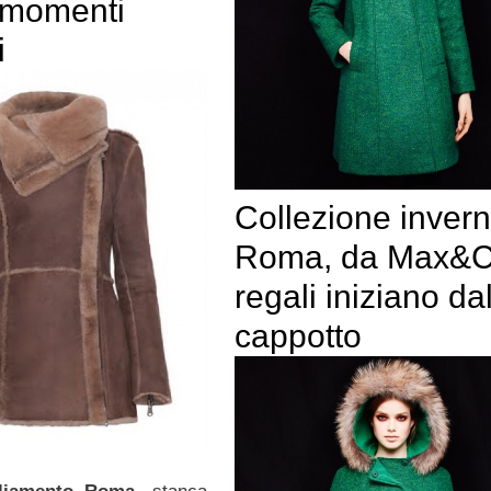
i momenti
i
Collezione inver
Roma, da Max&C
regali iniziano da
cappotto