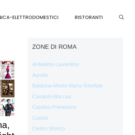
NICA-ELETTRODOMESTICI
RISTORANTI
ZONE DI ROMA
Ardeatino-Laurentino
Aurelio
Balduina-Monte Mario-Trionfale
Casalotti-Boccea
Casilino-Prenestino
Cassia
a,
Centro Storico