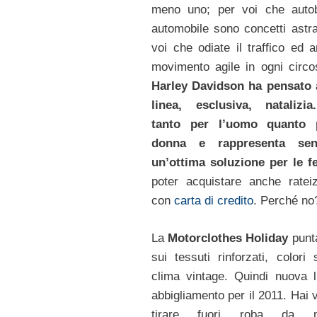
meno uno; per voi che auto
automobile sono concetti astrat
voi che odiate il traffico ed a
movimento agile in ogni circo
Harley Davidson ha pensato 
linea, esclusiva, natalizia
tanto per l’uomo quanto 
donna e rappresenta senz
un’ottima soluzione per le f
poter acquistare anche ratei
con
carta di credito
. Perché no
La
Motorclothes Holiday
punt
sui tessuti rinforzati, colori 
clima vintage. Quindi nuova l
abbigliamento per il 2011. Hai 
tirare fuori roba da m