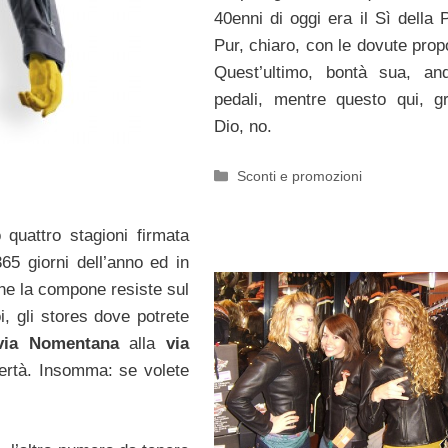
40enni di oggi era il Sì della 
Pur, chiaro, con le dovute prop
Quest’ultimo, bontà sua, an
pedali, mentre questo qui, g
Dio, no.
Categorie
Sconti e promozioni
quattro stagioni firmata
65 giorni dell’anno ed in
che la compone resiste sul
i, gli stores dove potrete
via Nomentana
alla
via
ertà. Insomma: se volete