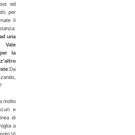
bus ed
ti; per
mate il
stanza:
ad una
. Vale
per la
’altro
este
.Da
zzando,
?
a molto
scuri e
inea di
voglia a
oto.Vi