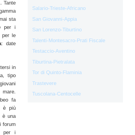
. Tante
Salario-Trieste-Africano
 gamma
mai sta
San Giovanni-Appia
e per i
San Lorenzo-Tiburtino
 per le
Talenti-Montesacro-Prati Fiscale
a
: date
Testaccio-Aventino
Tiburtina-Pietralata
tersi in
Tor di Quinto-Flaminia
a, tipo
Trastevere
giovani
l mare.
Tuscolana-Centocelle
beo fa
i è più
e è una
i forum
 per i