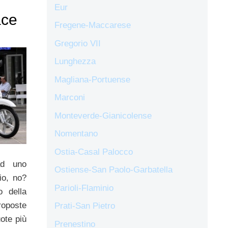
Eur
ace
Fregene-Maccarese
Gregorio VII
Lunghezza
Magliana-Portuense
Marconi
Monteverde-Gianicolense
Nomentano
Ostia-Casal Palocco
ad uno
Ostiense-San Paolo-Garbatella
io, no?
Parioli-Flaminio
o della
oposte
Prati-San Pietro
ote più
Prenestino