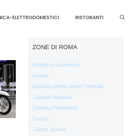
NICA-ELETTRODOMESTICI
RISTORANTI
ZONE DI ROMA
Ardeatino-Laurentino
Aurelio
Balduina-Monte Mario-Trionfale
Casalotti-Boccea
Casilino-Prenestino
Cassia
Centro Storico