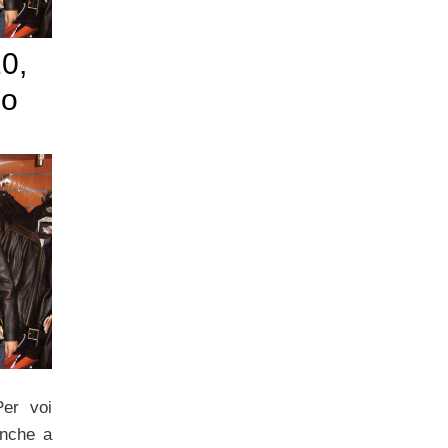
0,
po
er voi
anche a