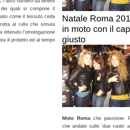
o, l’altro numero da tenere
i dei quali si compone il
ziato come il tessuto ceda
Natale Roma 201
rotta al rullo che simula
in moto con il ca
 ha ottenuto l’omologazione
giusto
ota è protetto ed al tempo
Moto Roma
che passione. P
che andate sulle ‘due ruote’ 