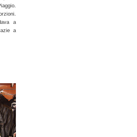
Piaggio.
orzioni.
dava a
razie a