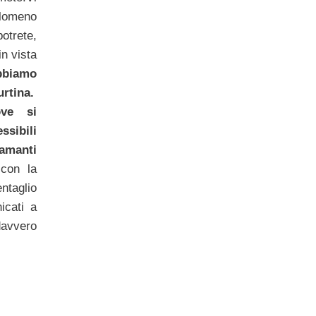
lomeno
trete,
in vista
biamo
rtina.
ove si
ssibili
 amanti
 con la
ntaglio
icati a
vvero