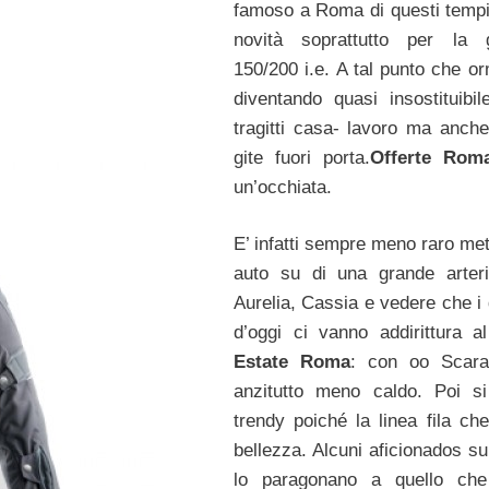
famoso a Roma di questi tempi
novità soprattutto per la
150/200 i.e. A tal punto che or
diventando quasi insostituibil
tragitti casa- lavoro ma anche
gite fuori porta.
Offerte Rom
un’occhiata.
E’ infatti sempre meno raro met
auto su di una grande arteri
Aurelia, Cassia e vedere che i 
d’oggi ci vanno addirittura a
Estate Roma
: con oo Scara
anzitutto meno caldo. Poi s
trendy poiché la linea fila ch
bellezza. Alcuni aficionados su
lo paragonano a quello che