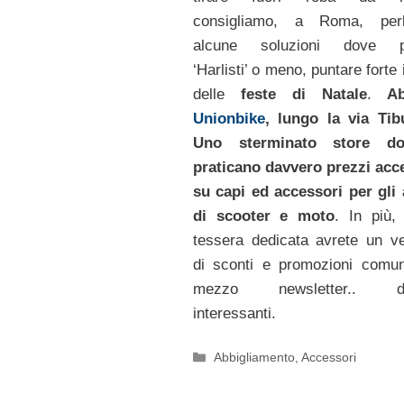
consigliamo, a Roma, per
alcune soluzioni dove po
‘Harlisti’ o meno, puntare forte 
delle
feste di Natale
.
Ab
Unionbike
, lungo la via Tibu
Uno sterminato store d
praticano davvero prezzi acce
su capi ed accessori per gli
di scooter e moto
. In più,
tessera dedicata avrete un ve
di sconti e promozioni comun
mezzo newsletter.. da
interessanti.
Categorie
Abbigliamento
,
Accessori