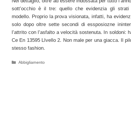
Nel dettaglio, oltre ad essere indossata per tutto l’ann
sott’occhio è il tre: quello che evidenzia gli strat
modello. Proprio la prova visionata, infatti, ha eviden
solo dopo oltre sette secondi di essposiozne ininter
l’attrito con l’asfalto a velocità sostenuta. In soldoni:
Ce En 13595 LIvello 2. Non male per una giacca. Il pil
stesso fashion.
Categorie
Abbigliamento