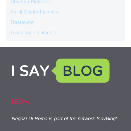
Tiburtina-Pietralata
Tor di Quinto-Flaminia
Trastevere
Tuscolana-Centocelle
LEGAL
Negozi Di Roma is part of the network IsayBlog!