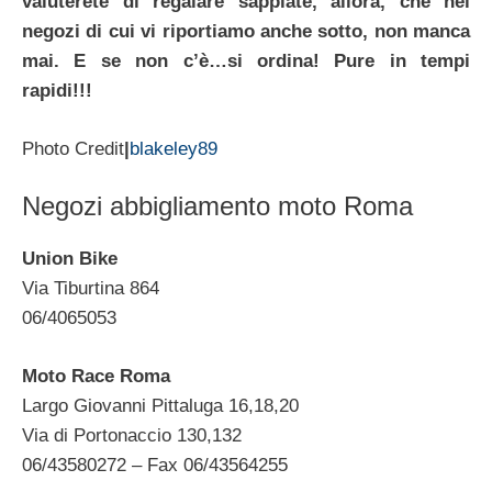
valuterete di regalare sappiate, allora, che nei
negozi di cui vi riportiamo anche sotto, non manca
mai. E se non c’è…si ordina! Pure in tempi
rapidi!!!
Photo Credit
|
blakeley89
Negozi abbigliamento moto Roma
Union Bike
Via Tiburtina 864
06/4065053
Moto Race Roma
Largo Giovanni Pittaluga 16,18,20
Via di Portonaccio 130,132
06/43580272 – Fax 06/43564255