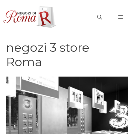
Vai
al
MEN
contenuto
negozi 3 store
Roma