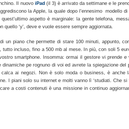
anchino. Il nuovo
iPad
(il 3) è arrivato da settimane e le pren
ggrediscono la Apple, la quale dopo l’ennesimo modello di
Ma quest’ultimo aspetto è marginale: la gente telefona, mess
non quello ‘y’, deve e vuole essere sempre aggiornata.
di un piano che permette di stare 100 minuti, appunto, con
tutto incluso, fino a 500 mb al mese. In più, con soli 5 eur
l vostro smartphone. Insomma: ormai il gestore vi prende e v
este dinamiche pe rognuno di voi ed avrete la spiegazione del
a calca ai negozi. Non è solo moda o business, è anche l
e. I piani solo su internet e molti vanno lì ‘studiati. Che si t
care a costi contenuti è una missione in continuo aggiorn