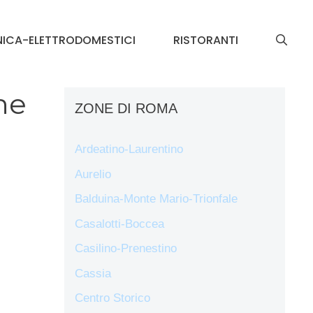
NICA-ELETTRODOMESTICI
RISTORANTI
ne
ZONE DI ROMA
Ardeatino-Laurentino
Aurelio
Balduina-Monte Mario-Trionfale
Casalotti-Boccea
Casilino-Prenestino
Cassia
Centro Storico