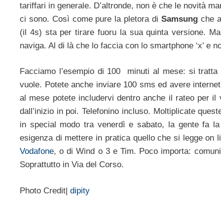
tariffari in generale. D’altronde, non è che le novità m
ci sono. Così come pure la pletora di
Samsung
che a
(il 4s) sta per tirare fuoru la sua quinta versione. 
naviga. Al di là che lo faccia con lo smartphone ‘x’ e 
Facciamo l’esempio di 100 minuti al mese: si tratta 
vuole. Potete anche inviare 100 sms ed avere internet, 
al mese potete includervi dentro anche il rateo per i
dall’inizio in poi. Telefonino incluso. Moltiplicate qu
in special modo tra venerdì e sabato, la gente fa l
esigenza di mettere in pratica quello che si legge on lin
Vodafone
, o di Wind o 3 e Tim. Poco importa: comuni
Soprattutto in Via del Corso.
Photo Credit|
dipity