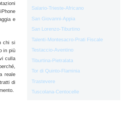
otazioni
Salario-Trieste-Africano
 iPhone
San Giovanni-Appia
aggia e
San Lorenzo-Tiburtino
Talenti-Montesacro-Prati Fiscale
 chi si
Testaccio-Aventino
o in più
i culla
Tiburtina-Pietralata
 perché,
Tor di Quinto-Flaminia
a reale
Trastevere
ratti di
amento.
Tuscolana-Centocelle