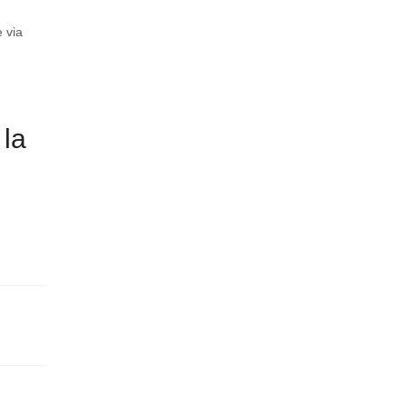
 via
 la