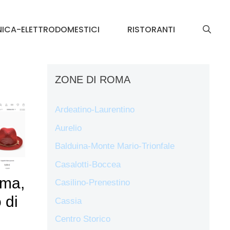
NICA-ELETTRODOMESTICI
RISTORANTI
ZONE DI ROMA
Ardeatino-Laurentino
Aurelio
Balduina-Monte Mario-Trionfale
Casalotti-Boccea
oma,
Casilino-Prenestino
 di
Cassia
Centro Storico