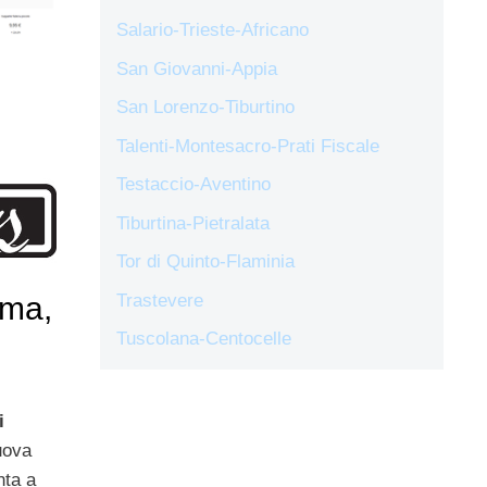
Salario-Trieste-Africano
San Giovanni-Appia
San Lorenzo-Tiburtino
Talenti-Montesacro-Prati Fiscale
Testaccio-Aventino
Tiburtina-Pietralata
Tor di Quinto-Flaminia
Trastevere
oma,
Tuscolana-Centocelle
i
uova
nta a