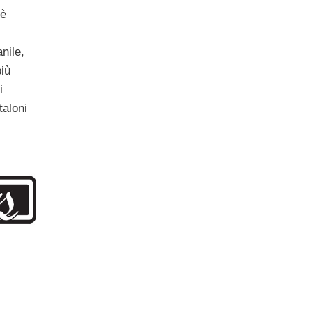
 è
nile,
più
i
taloni