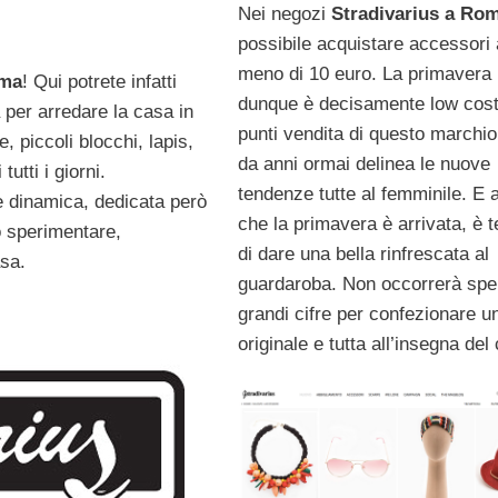
Nei negozi
Stradivarius a Ro
possibile acquistare accessori 
meno di 10 euro. La primavera
oma
! Qui potrete infatti
dunque è decisamente low cost
 per arredare la casa in
punti vendita di questo marchi
 piccoli blocchi, lapis,
da anni ormai delinea le nuove
utti i giorni.
tendenze tutte al femminile. E
e dinamica, dedicata però
che la primavera è arrivata, è 
 sperimentare,
di dare una bella rinfrescata al
asa.
guardaroba. Non occorrerà sp
grandi cifre per confezionare u
originale e tutta all’insegna del 