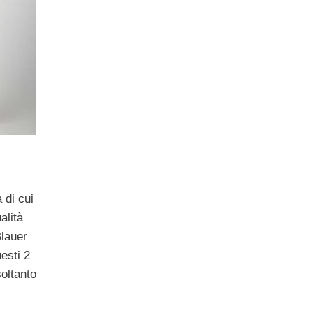
 di cui
alità
lauer
esti 2
oltanto