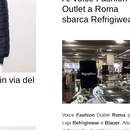
Outlet a Roma
sbarca Refrigiwe
in via del
Voice
Fashion
Outlet
Roma
p
capi
Refrigiwear
e
Blauer
. All