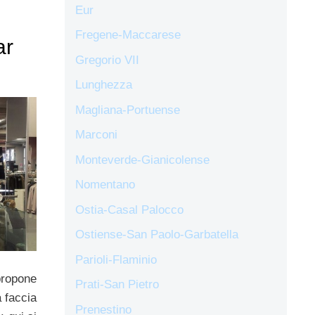
Eur
Fregene-Maccarese
ar
Gregorio VII
Lunghezza
Magliana-Portuense
Marconi
Monteverde-Gianicolense
Nomentano
Ostia-Casal Palocco
Ostiense-San Paolo-Garbatella
Parioli-Flaminio
ropone
Prati-San Pietro
a faccia
Prenestino