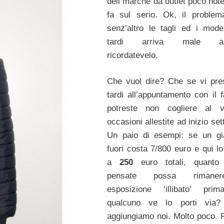
dell marche da outlet poco note
fa sul serio. Ok, il proble
senz’altro le tagli ed i model
tardi arriva male allo
ricordatevelo.
Che vuol dire? Che se vi pre
tardi all’appuntamento con il f
potreste non cogliere al v
occasioni allestite ad inizio se
Un paio di esempi: se un gi
fuori costa 7/800 euro e qui lo
a
250
euro totali, quanto
pensate possa rimane
esposizione ‘illibato’ pri
qualcuno ve lo porti via?
aggiungiamo noi. Molto poco. 