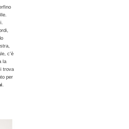
erfino
lle.
i.
ordi,
do
stra,
le, c’è
a la
i trova
nto per
ni
.