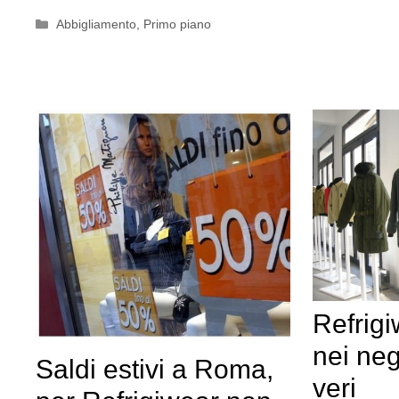
Categorie
Abbigliamento
,
Primo piano
Refrig
nei neg
Saldi estivi a Roma,
veri