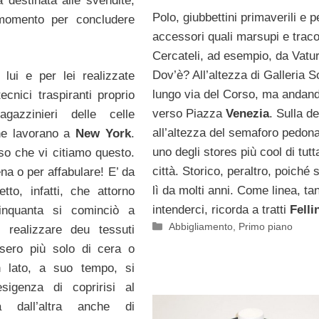
 destinata alle svendite,
Polo, giubbettini primaverili e p
 momento per concludere
accessori quali marsupi e traco
Cercateli, ad esempio, da Vatur
Dov’è? All’altezza di Galleria S
lui e per lei realizzate
lungo via del Corso, ma andan
ecnici traspiranti proprio
verso Piazza
Venezia
. Sulla de
azzinieri delle celle
all’altezza del semaforo pedona
che lavorano a
New York
.
uno degli stores più cool di tutt
o che vi citiamo questo.
città. Storico, peraltro, poiché s
na o per affabulare! E’ da
lì da molti anni. Come linea, ta
tto, infatti, che attorno
intenderci, ricorda a tratti
Felli
inquanta si cominciò a
Categorie
Abbigliamento
,
Primo piano
r realizzare deu tessuti
sero più solo di cera o
 lato, a suo tempo, si
esigenza di copririsi al
 dall’altra anche di