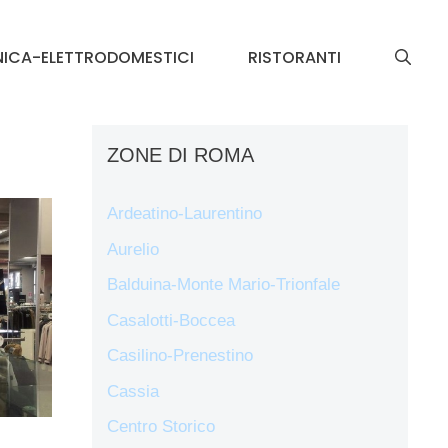
NICA-ELETTRODOMESTICI
RISTORANTI
ZONE DI ROMA
Ardeatino-Laurentino
Aurelio
Balduina-Monte Mario-Trionfale
Casalotti-Boccea
Casilino-Prenestino
Cassia
Centro Storico