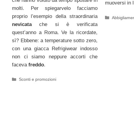
che hanno voluto da tempo sposare in
muoversi in l
molti. Per spiegarvelo facciamo
proprio l’esempio della straordinaria
Categorie
Abbigliame
nevicata
che si è verificata
quest’anno a Roma. Ve la ricordate,
sì? Ebbene: a temperature sotto zero,
con una giacca Refrigiwear indosso
non ci siamo neppure accorti che
faceva
freddo
.
Categorie
Sconti e promozioni