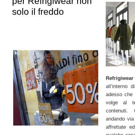
per Refrigiwear non
solo il freddo
Refrigiwear
all’interno
adesso che l
volge al t
contenuti.
andando via
affrettate 