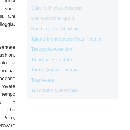
: qui si
Salario-Trieste-Africano
ma sono
li. Chi
San Giovanni-Appia
ggia,
San Lorenzo-Tiburtino
Talenti-Montesacro-Prati Fiscale
sentate
Testaccio-Aventino
ashion,
Tiburtina-Pietralata
olo le
Tor di Quinto-Flaminia
ttimana.
accone
Trastevere
 rovate
Tuscolana-Centocelle
 tempo
re in
ma che
 Poco,
Provare