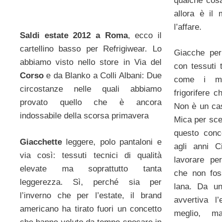
qualche cosa
allora è il
l’affare.
Saldi estate 2012 a Roma
, ecco il
cartellino basso per Refrigiwear. Lo
Giacche per 
abbiamo visto nello store in Via del
con tessuti t
Corso
e da Blanko a Colli Albani: Due
come i mag
circostanze nelle quali abbiamo
frigorifere 
provato quello che è ancora
Non è un cas
indossabile della scorsa primavera
Mica per sce
questo conce
Giacchette
leggere, polo pantaloni e
agli anni C
via così: tessuti tecnici di qualità
lavorare pe
elevate ma soprattutto tanta
che non fos
leggerezza. Sì, perché sia per
lana. Da un
l’inverno che per l’estate, il brand
avvertiva l’
americano ha tirato fuori un concetto
meglio, ma