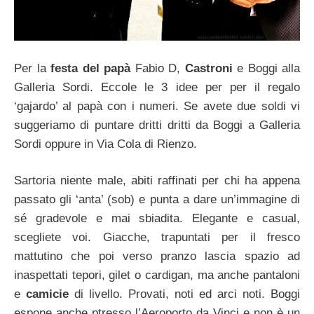
Per la
festa del papà
Fabio D,
Castroni
e Boggi alla
Galleria Sordi. Eccole le 3 idee per per il regalo
‘gajardo’ al papà con i numeri. Se avete due soldi vi
suggeriamo di puntare dritti dritti da Boggi a Galleria
Sordi oppure in Via Cola di Rienzo.
Sartoria niente male, abiti raffinati per chi ha appena
passato gli ‘anta’ (sob) e punta a dare un’immagine di
sé gradevole e mai sbiadita. Elegante e casual,
scegliete voi. Giacche, trapuntati per il fresco
mattutino che poi verso pranzo lascia spazio ad
inaspettati tepori, gilet o cardigan, ma anche pantaloni
e
camicie
di livello. Provati, noti ed arci noti. Boggi
espone anche ptresso l’Aeroporto da Vinci e non è un