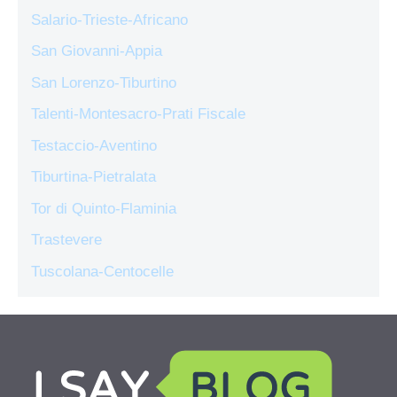
Salario-Trieste-Africano
San Giovanni-Appia
San Lorenzo-Tiburtino
Talenti-Montesacro-Prati Fiscale
Testaccio-Aventino
Tiburtina-Pietralata
Tor di Quinto-Flaminia
Trastevere
Tuscolana-Centocelle