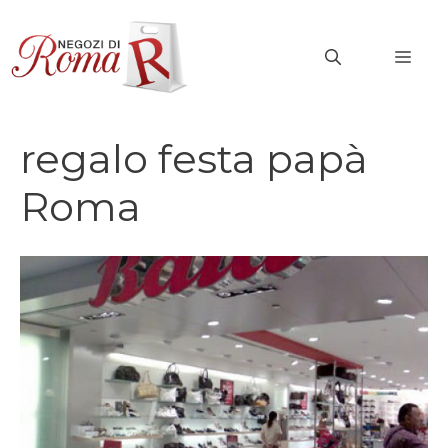
Vai
al
MEN
contenuto
regalo festa papà
Roma