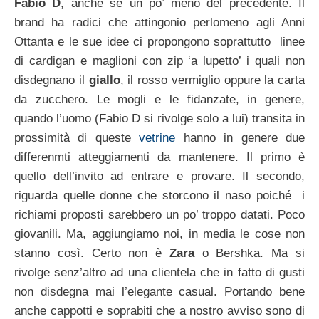
Fabio D
, anche se un po’ meno del precedente. Il
brand ha radici che attingonio perlomeno agli Anni
Ottanta e le sue idee ci propongono soprattutto linee
di cardigan e maglioni con zip ‘a lupetto’ i quali non
disdegnano il
giallo
, il rosso vermiglio oppure la carta
da zucchero. Le mogli e le fidanzate, in genere,
quando l’uomo (Fabio D si rivolge solo a lui) transita in
prossimità di queste
vetrine
hanno in genere due
differenmti atteggiamenti da mantenere. Il primo è
quello dell’invito ad entrare e provare. Il secondo,
riguarda quelle donne che storcono il naso poiché i
richiami proposti sarebbero un po’ troppo datati. Poco
giovanili. Ma, aggiungiamo noi, in media le cose non
stanno così. Certo non è
Zara
o Bershka. Ma si
rivolge senz’altro ad una clientela che in fatto di gusti
non disdegna mai l’elegante casual. Portando bene
anche cappotti e soprabiti che a nostro avviso sono di