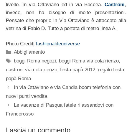
livello. In via Ottaviano ed in via Boccea.
Castroni
,
invece, non ha bisogno di molte presentazioni.
Pensate che proprio in Via Ottaviano è attaccato alla
vetrina di Fabio D. Tutto a portata di metro linea A.
Photo Credit|
fashionableuniverse
Categorie
Abbigliamento
Tag
boggi Roma negozi
,
boggi Roma via cola rienzo
,
castroni via cola rienzo
,
festa papà 2012
,
regalo festa
papà Roma
In via Ottaviano e via Candia boom telefonia con
nuovi punti vendita
Le vacanze di Pasqua fatele rilassandovi con
Francorosso
Lascia un commento