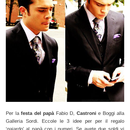
Per la
festa del papà
Fabio D,
Castroni
e Boggi alla
Galleria Sordi. Eccole le 3 idee per per il regalo
‘gajardo’ al papà con i numeri. Se avete due soldi vi