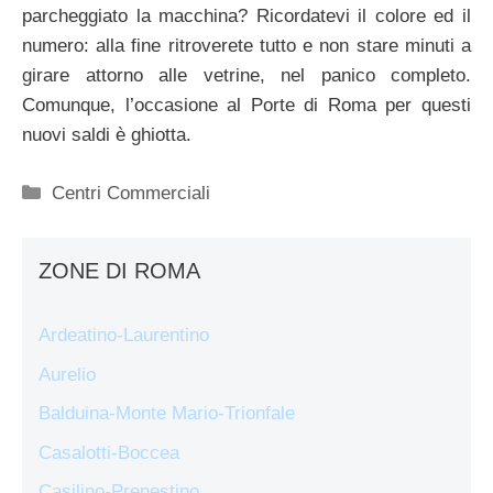
parcheggiato la macchina? Ricordatevi il colore ed il
numero: alla fine ritroverete tutto e non stare minuti a
girare attorno alle vetrine, nel panico completo.
Comunque, l’occasione al Porte di Roma per questi
nuovi saldi è ghiotta.
Categorie
Centri Commerciali
ZONE DI ROMA
Ardeatino-Laurentino
Aurelio
Balduina-Monte Mario-Trionfale
Casalotti-Boccea
Casilino-Prenestino