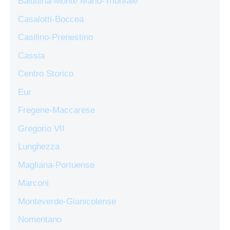
Balduina-Monte Mario-Trionfale
Casalotti-Boccea
Casilino-Prenestino
Cassia
Centro Storico
Eur
Fregene-Maccarese
Gregorio VII
Lunghezza
Magliana-Portuense
Marconi
Monteverde-Gianicolense
Nomentano