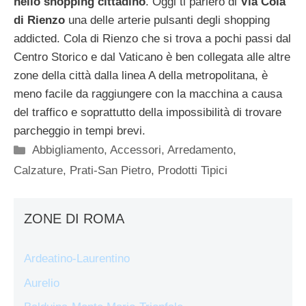
nello shopping cittadino
. Oggi ti parlerò di
Via Cola
di Rienzo
una delle arterie pulsanti degli shopping
addicted. Cola di Rienzo che si trova a pochi passi dal
Centro Storico e dal Vaticano è ben collegata alle altre
zone della città dalla linea A della metropolitana, è
meno facile da raggiungere con la macchina a causa
del traffico e soprattutto della impossibilità di trovare
parcheggio in tempi brevi.
Categorie
Abbigliamento
,
Accessori
,
Arredamento
,
Calzature
,
Prati-San Pietro
,
Prodotti Tipici
ZONE DI ROMA
Ardeatino-Laurentino
Aurelio