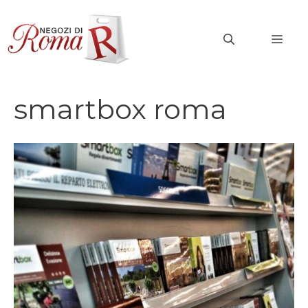
Vai
al
MEN
contenuto
smartbox roma