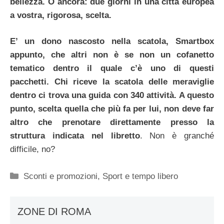
bellezza. O ancora: due giorni in una città europea
a vostra, rigorosa, scelta.
E’ un dono nascosto nella scatola, Smartbox
appunto, che altri non è se non un cofanetto
tematico dentro il quale c’è uno di questi
pacchetti. Chi riceve la scatola delle meraviglie
dentro ci trova una guida con 340 attività. A questo
punto, scelta quella che più fa per lui, non deve far
altro che prenotare direttamente presso la
struttura indicata nel libretto
. Non è granché
difficile, no?
Categorie
Sconti e promozioni
,
Sport e tempo libero
ZONE DI ROMA