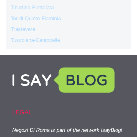
Tiburtina-Pietralata
Tor di Quinto-Flaminia
Trastevere
Tuscolana-Centocelle
LEGAL
Negozi Di Roma is part of the network IsayBlog!