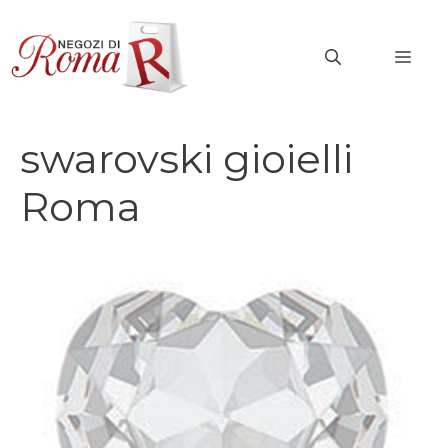
Vai
al
MEN
contenuto
swarovski gioielli
Roma