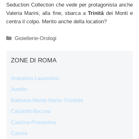
Seduction Collection che vede per protagonista anche
Valeria Marini, alla fine, sbarca a
Trinità
dei Monti e
centra il colpo. Merito anche della location?
Categorie
Gioiellerie-Orologi
ZONE DI ROMA
Ardeatino-Laurentino
Aurelio
Balduina-Monte Mario-Trionfale
Casalotti-Boccea
Casilino-Prenestino
Cassia