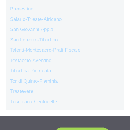
Prenestino
Salario-Trieste-Africano
San Giovanni-Appia
San Lorenzo-Tiburtino
Talenti-Montesacro-Prati Fiscale
Testaccio-Aventino
Tiburtina-Pietralata
Tor di Quinto-Flaminia
Trastevere
Tuscolana-Centocelle