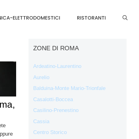
NICA-ELETTRODOMESTICI
RISTORANTI
ZONE DI ROMA
Ardeatino-Laurentino
Aurelio
Balduina-Monte Mario-Trionfale
Casalotti-Boccea
oma,
Casilino-Prenestino
Cassia
ete
Centro Storico
Oppure