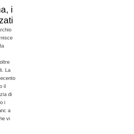
, i
zati
rchio
rnisce
la
oltre
i. La
vecento
 il
zia di
o i
anc a
he vi