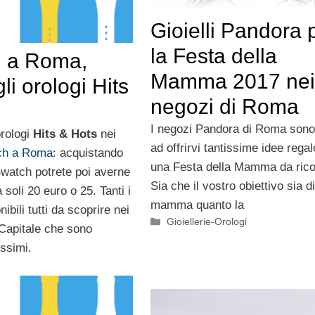
Gioielli Pandora 
la Festa della
 a Roma,
Mamma 2017 nei
gli orologi Hits
negozi di Roma
I negozi Pandora di Roma sono
orologi
Hits & Hots
nei
ad offrirvi tantissime idee regal
ch a Roma
: acquistando
una Festa della Mamma da rico
Swatch potrete poi averne
Sia che il vostro obiettivo sia di
soli 20 euro o 25. Tanti i
mamma quanto la
ibili tutti da scoprire nei
Categorie
Gioiellerie-Orologi
 Capitale che sono
issimi.