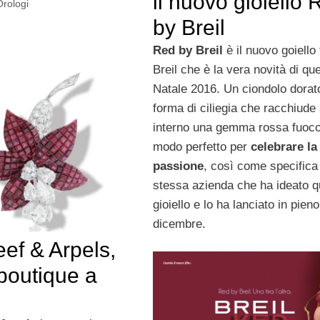
il nuovo gioiello 
Orologi
by Breil
Red by Breil
è il nuovo goiello
Breil che è la vera novità di qu
Natale 2016. Un ciondolo dorat
forma di ciliegia che racchiude
interno una gemma rossa fuoc
modo perfetto per
celebrare la
passione
, così come specifica
stessa azienda che ha ideato q
gioiello e lo ha lanciato in pieno
dicembre.
ef & Arpels,
boutique a