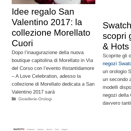
Idee regalo San
Valentino 2017: la
Swatch
collezione Morellato
scopri 
Cuori
& Hots
Dopo l’inaugurazione della nuova
Scoprite gli 
boutique capitolina di Morellato in Via
negozi Swat
del Corso con l’evento #istantidamore
un orologio 
– A Love Celebration, adesso la
un secondo a 
collezione di Morellato dedicata a San
modelli dispon
Valentino 2017 sarà
negozi della
Categorie
Gioiellerie-Orologi
davvero tant