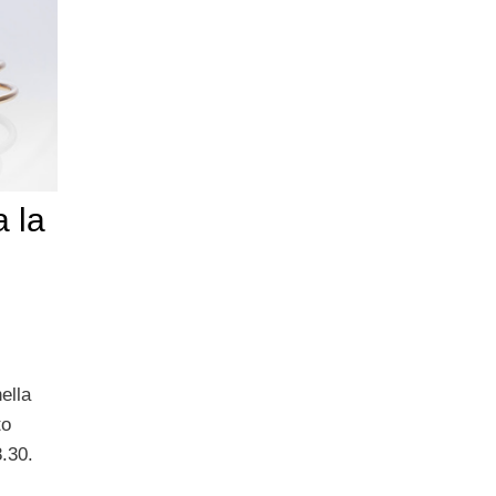
 la
ella
to
8.30.