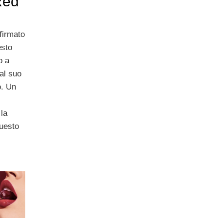
Red
 firmato
esto
o a
 al suo
o. Un
 la
uesto