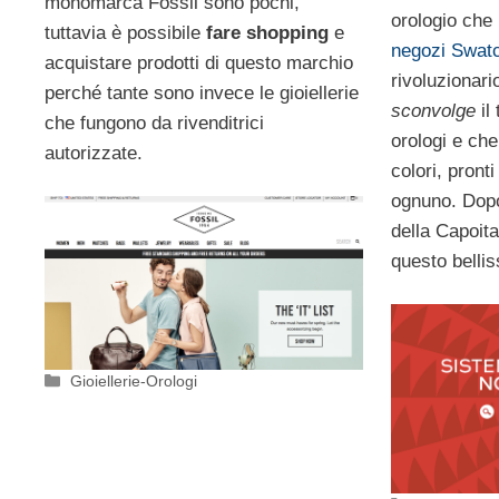
monomarca Fossil sono pochi,
orologio che p
tuttavia è possibile
fare shopping
e
negozi Swat
acquistare prodotti di questo marchio
rivoluzionar
perché tante sono invece le gioiellerie
sconvolge
il
che fungono da rivenditrici
orologi e che
autorizzate.
colori, pronti
ognuno. Dopo 
della Capoita
questo bellis
Categorie
Gioiellerie-Orologi