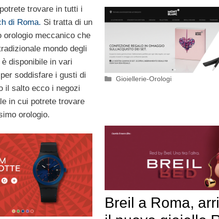
otrete trovare in tutti i
ch di Roma.
Si tratta di un
io orologio meccanico che
 tradizionale mondo degli
 è disponibile in vari
 per soddisfare i gusti di
Categorie
Gioiellerie-Orologi
il salto ecco i negozi
le in cui potrete trovare
simo orologio.
Breil a Roma, arr