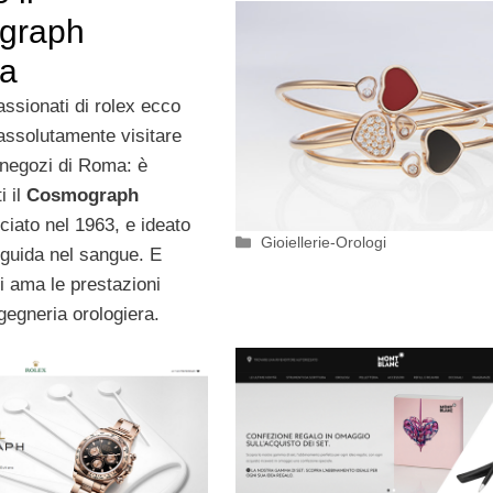
graph
a
ssionati di rolex ecco
assolutamente visitare
 negozi di Roma: è
i il
Cosmograph
nciato nel 1963, e ideato
Categorie
Gioiellerie-Orologi
 guida nel sangue. E
i ama le prestazioni
ngegneria orologiera.