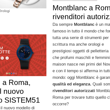
Montblanc a Roma
Orologi
rivenditori autoriz
Da sempre
Montblanc
è un ma
famoso in tutto il mondo che fo
tutta una serie di strumenti per 
scrittura ma anche orologi e
prestigiosi oggetti di pelletteria 
che profumi maschili e femminil
maison nasce nei primi del No
e con il tempo si afferma in tutto
mondo: oggi Montblanc è garan
 a Roma,
qualità ed eleganza.
Quali son
il nuovo
rivenditori autorizzati
Montbl
Roma per trovare tutto quello c
lo SISTEM51
occorre?
il nuovo modello di