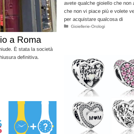
avete qualche gioiello che non
che non vi piace più e volete v
per acquistare qualcosa di
Categorie
Gioiellerie-Orologi
zio a Roma
hiude. È stata la società
iusura definitiva.