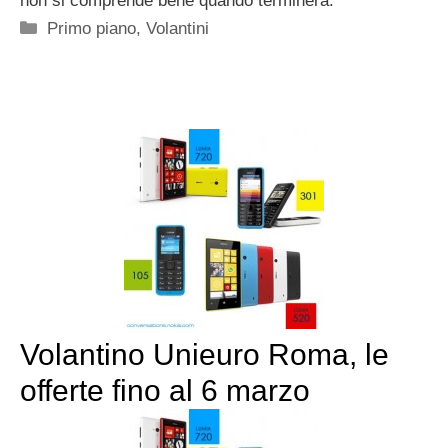
non si comprende bene quando terminerà.
Categorie
Primo piano
,
Volantini
Volantino Unieuro Roma, le
offerte fino al 6 marzo