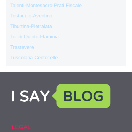
Talenti-Montesacro-Prati Fiscale
Testaccio-Aventino
Tiburtina-Pietralata
Tor di Quinto-Flaminia
Trastevere
Tuscolana-Centocelle
LEGAL