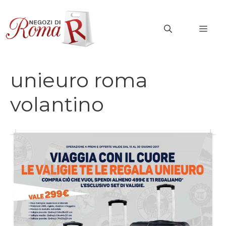
Vai
al
MEN
contenuto
unieuro roma
volantino