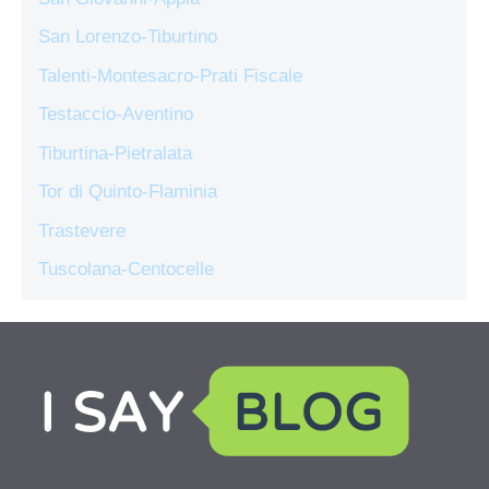
San Lorenzo-Tiburtino
Talenti-Montesacro-Prati Fiscale
Testaccio-Aventino
Tiburtina-Pietralata
Tor di Quinto-Flaminia
Trastevere
Tuscolana-Centocelle