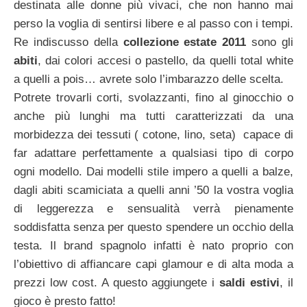
destinata alle donne più vivaci, che non hanno mai
perso la voglia di sentirsi libere e al passo con i tempi.
Re indiscusso della
collezione estate
2011
sono gli
abiti
, dai colori accesi o pastello, da quelli total white
a quelli a pois… avrete solo l’imbarazzo delle scelta.
Potrete trovarli corti, svolazzanti, fino al ginocchio o
anche più lunghi ma tutti caratterizzati da una
morbidezza dei tessuti ( cotone, lino, seta) capace di
far adattare perfettamente a qualsiasi tipo di corpo
ogni modello. Dai modelli stile impero a quelli a balze,
dagli abiti scamiciata a quelli anni ’50 la vostra voglia
di leggerezza e sensualità verrà pienamente
soddisfatta senza per questo spendere un occhio della
testa. Il brand spagnolo infatti è nato proprio con
l’obiettivo di affiancare capi glamour e di alta moda a
prezzi low cost. A questo aggiungete i
saldi estivi
, il
gioco è presto fatto!