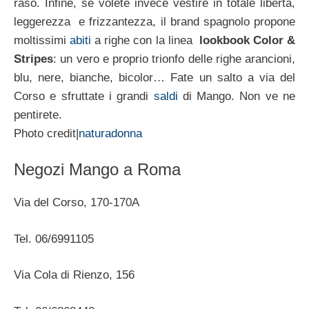
raso. Infine, se volete invece vestire in totale libertà,
leggerezza e frizzantezza, il brand spagnolo propone
moltissimi
abiti
a righe con la linea
lookbook Color &
Stripes
: un vero e proprio trionfo delle righe arancioni,
blu, nere, bianche, bicolor… Fate un salto a via del
Corso e sfruttate i grandi
saldi
di Mango. Non ve ne
pentirete.
Photo credit|
naturadonna
Negozi Mango a Roma
Via del Corso, 170-170A
Tel. 06/6991105
Via Cola di Rienzo, 156