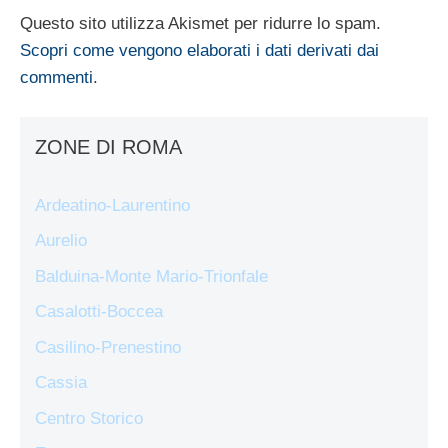
Questo sito utilizza Akismet per ridurre lo spam.
Scopri come vengono elaborati i dati derivati dai
commenti
.
ZONE DI ROMA
Ardeatino-Laurentino
Aurelio
Balduina-Monte Mario-Trionfale
Casalotti-Boccea
Casilino-Prenestino
Cassia
Centro Storico