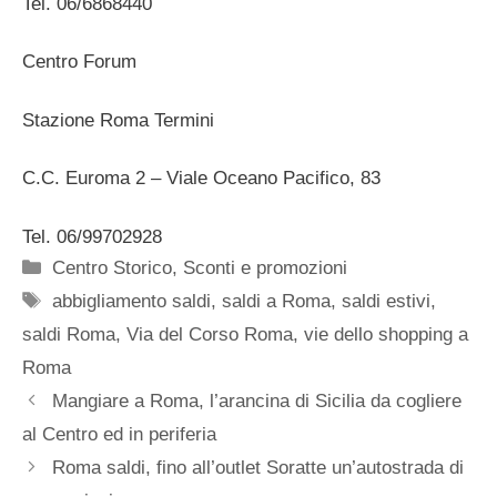
Tel. 06/6868440
Centro Forum
Stazione Roma Termini
C.C. Euroma 2 – Viale Oceano Pacifico, 83
Tel. 06/99702928
Categorie
Centro Storico
,
Sconti e promozioni
Tag
abbigliamento saldi
,
saldi a Roma
,
saldi estivi
,
saldi Roma
,
Via del Corso Roma
,
vie dello shopping a
Roma
Mangiare a Roma, l’arancina di Sicilia da cogliere
al Centro ed in periferia
Roma saldi, fino all’outlet Soratte un’autostrada di