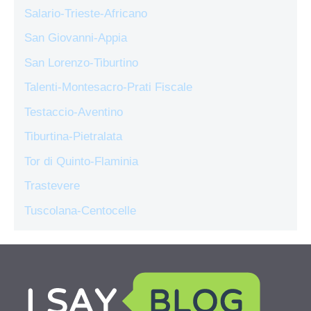
Salario-Trieste-Africano
San Giovanni-Appia
San Lorenzo-Tiburtino
Talenti-Montesacro-Prati Fiscale
Testaccio-Aventino
Tiburtina-Pietralata
Tor di Quinto-Flaminia
Trastevere
Tuscolana-Centocelle