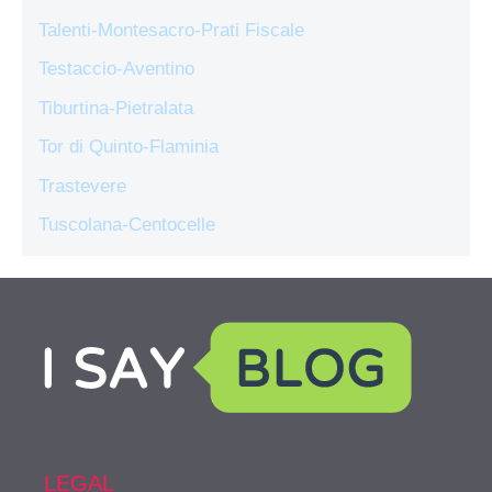
Talenti-Montesacro-Prati Fiscale
Testaccio-Aventino
Tiburtina-Pietralata
Tor di Quinto-Flaminia
Trastevere
Tuscolana-Centocelle
LEGAL