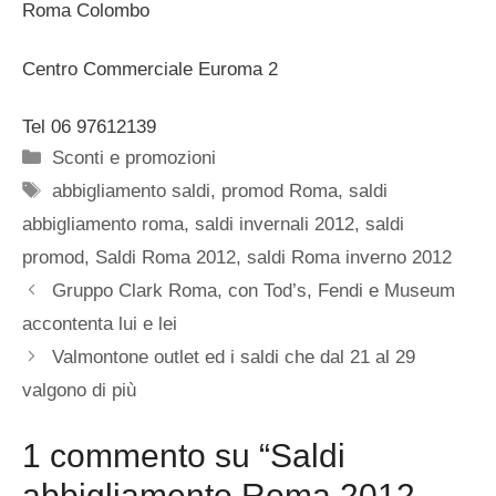
Roma Colombo
Centro Commerciale Euroma 2
Tel 06 97612139
Categorie
Sconti e promozioni
Tag
abbigliamento saldi
,
promod Roma
,
saldi
abbigliamento roma
,
saldi invernali 2012
,
saldi
promod
,
Saldi Roma 2012
,
saldi Roma inverno 2012
Gruppo Clark Roma, con Tod’s, Fendi e Museum
accontenta lui e lei
Valmontone outlet ed i saldi che dal 21 al 29
valgono di più
1 commento su “Saldi
abbigliamento Roma 2012,