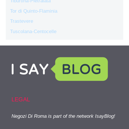
Tiburtina-Pietralata
Tor di Quinto-Flaminia
Trastevere
Tuscolana-Centocelle
LEGAL
Negozi Di Roma is part of the network IsayBlog!