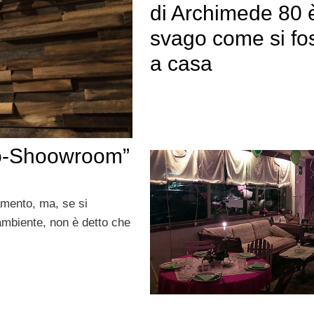
di Archimede 80 è
svago come si fo
a casa
co-Shoowroom”
amento, ma, se si
’ambiente, non è detto che