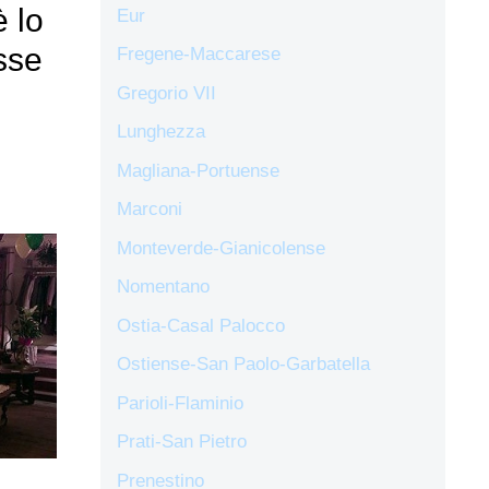
 lo
Eur
sse
Fregene-Maccarese
Gregorio VII
Lunghezza
Magliana-Portuense
Marconi
Monteverde-Gianicolense
Nomentano
Ostia-Casal Palocco
Ostiense-San Paolo-Garbatella
Parioli-Flaminio
Prati-San Pietro
Prenestino