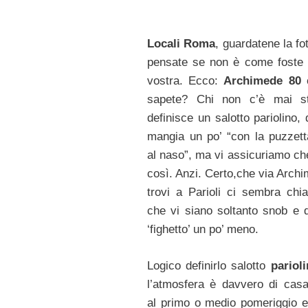
Locali Roma
, guardatene la fo
pensate se non è come foste
vostra. Ecco:
Archimede 80
è
sapete? Chi non c’è mai st
definisce un salotto pariolino,
mangia un po’ “con la puzzett
al naso”, ma vi assicuriamo ch
così. Anzi. Certo,che via Archi
trovi a Parioli ci sembra chi
che vi siano soltanto snob e 
‘fighetto’ un po’ meno.
Logico definirlo salotto
pariol
l’atmosfera è davvero di casa
al primo o medio pomeriggio e