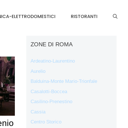
NICA-ELETTRODOMESTICI
RISTORANTI
ZONE DI ROMA
Ardeatino-Laurentino
Aurelio
Balduina-Monte Mario-Trionfale
Casalotti-Boccea
Casilino-Prenestino
Cassia
enio
Centro Storico