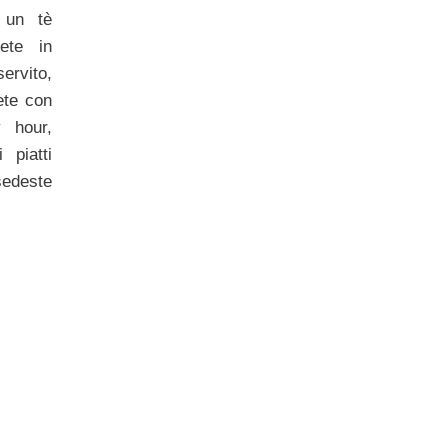
 un tè
ete in
rvito,
rete con
 hour,
 piatti
sedeste