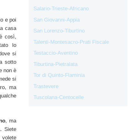
Salario-Trieste-Africano
San Giovanni-Appia
to e poi
 a casa
San Lorenzo-Tiburtino
 così,
Talenti-Montesacro-Prati Fiscale
ato lo
Testaccio-Aventino
 dove si
a sotto
Tiburtina-Pietralata
e non è
Tor di Quinto-Flaminia
mede si
Trastevere
aro, ma
qualche
Tuscolana-Centocelle
ino
, ma
. Siete
 volete