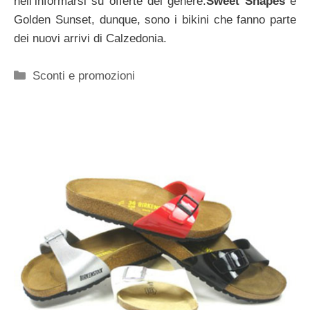
nell’informarsi su offerte del genere.
Sweet Shapes
e
Golden Sunset, dunque, sono i bikini che fanno parte
dei nuovi arrivi di Calzedonia.
Categorie
Sconti e promozioni