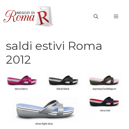
Vai
al
MEN
contenuto
saldi estivi Roma
2012