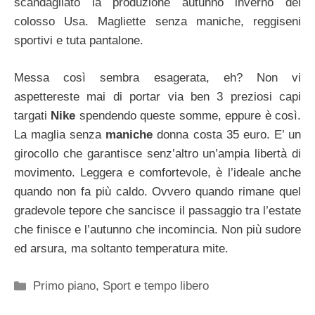
scandagliato la produzione autunno inverno del
colosso Usa. Magliette senza maniche, reggiseni
sportivi e tuta pantalone.
Messa così sembra esagerata, eh? Non vi
aspettereste mai di portar via ben 3 preziosi capi
targati
Nike
spendendo queste somme, eppure è così.
La maglia senza
maniche
donna costa 35 euro. E’ un
girocollo che garantisce senz’altro un’ampia libertà di
movimento. Leggera e comfortevole, è l’ideale anche
quando non fa più caldo. Ovvero quando rimane quel
gradevole tepore che sancisce il passaggio tra l’estate
che finisce e l’autunno che incomincia. Non più sudore
ed arsura, ma soltanto temperatura mite.
Categorie
Primo piano
,
Sport e tempo libero