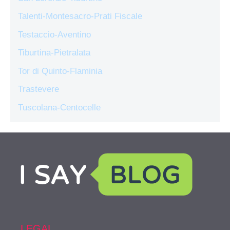
Talenti-Montesacro-Prati Fiscale
Testaccio-Aventino
Tiburtina-Pietralata
Tor di Quinto-Flaminia
Trastevere
Tuscolana-Centocelle
LEGAL