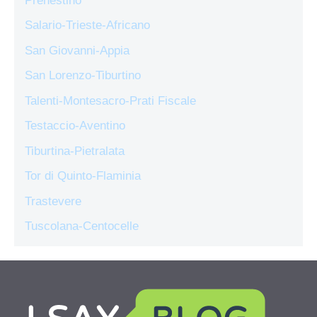
Prenestino
Salario-Trieste-Africano
San Giovanni-Appia
San Lorenzo-Tiburtino
Talenti-Montesacro-Prati Fiscale
Testaccio-Aventino
Tiburtina-Pietralata
Tor di Quinto-Flaminia
Trastevere
Tuscolana-Centocelle