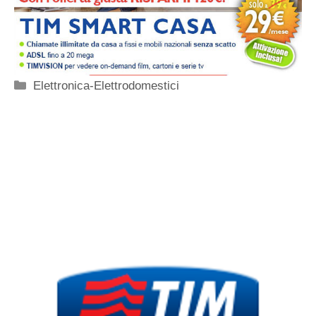
Categorie
Elettronica-Elettrodomestici