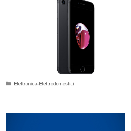
Categorie
Elettronica-Elettrodomestici