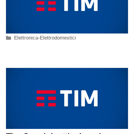
Categorie
Elettronica-Elettrodomestici