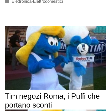
Categorie
Elettronica-Elettrodomestici
Tim negozi Roma, i Puffi che
portano sconti