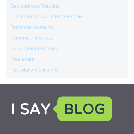
San Lorenzo-Tiburtino
Talenti-Montesacro-Prati Fiscale
Testaccio-Aventino
Tiburtina-Pietralata
Tor di Quinto-Flaminia
Trastevere
Tuscolana-Centocelle