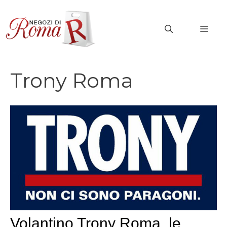
Vai
al
MEN
contenuto
Trony Roma
Volantino Trony Roma, le