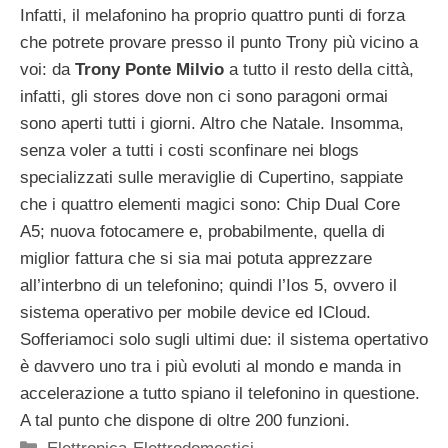
Infatti, il melafonino ha proprio quattro punti di forza
che potrete provare presso il punto Trony più vicino a
voi: da
Trony Ponte Milvio
a tutto il resto della città,
infatti, gli stores dove non ci sono paragoni ormai
sono aperti tutti i giorni. Altro che Natale. Insomma,
senza voler a tutti i costi sconfinare nei blogs
specializzati sulle meraviglie di Cupertino, sappiate
che i quattro elementi magici sono: Chip Dual Core
A5; nuova fotocamere e, probabilmente, quella di
miglior fattura che si sia mai potuta apprezzare
all’interbno di un telefonino; quindi l’Ios 5, ovvero il
sistema operativo per mobile device ed ICloud.
Sofferiamoci solo sugli ultimi due: il sistema opertativo
è davvero uno tra i più evoluti al mondo e manda in
accelerazione a tutto spiano il telefonino in questione.
A tal punto che dispone di oltre 200 funzioni.
Categorie