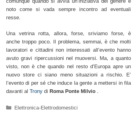
comunque quando si avvia un’iniziativa del genere è
noto come si vada sempre incontro ad eventuali
resse.
Una vetrina rotta, allora, forse, sriviamo forse, è
anche troppo poco. Il problema, semmai, è che molti
lavoratori e cittadini non interessati all’evento hanno
avuto gravi ripercussioni nel muoversi. Ma, a quanto
visto, non è che quando nel resto d’Europa apre un
nuovo store ci siano meno situazioni a rischio. E’
l’evento di per sé che induce la gente a mettersi in fila
davanti al
Trony
di
Roma Ponte Milvio
.
Categorie
Elettronica-Elettrodomestici