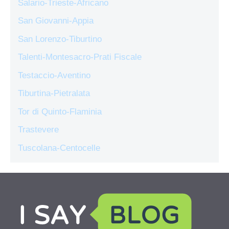
Salario-Trieste-Africano
San Giovanni-Appia
San Lorenzo-Tiburtino
Talenti-Montesacro-Prati Fiscale
Testaccio-Aventino
Tiburtina-Pietralata
Tor di Quinto-Flaminia
Trastevere
Tuscolana-Centocelle