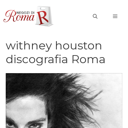
Vai
al
MEN
contenuto
withney houston
discografia Roma