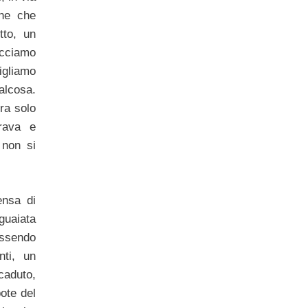
ene che
tto, un
acciamo
gliamo
alcosa.
era solo
orava e
 non si
ensa di
guaiata
sendo
nti, un
caduto,
pote del