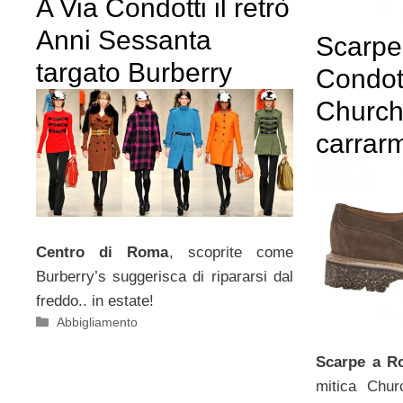
A Via Condotti il retrò
Anni Sessanta
Scarpe
targato Burberry
Condott
Church’
carrarm
Centro di Roma
, scoprite come
Burberry’s suggerisca di ripararsi dal
freddo.. in estate!
Categorie
Abbigliamento
Scarpe a R
mitica Chur