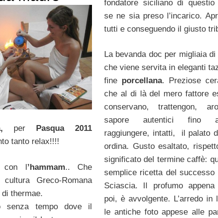
fondatore siciliano di questio 
se ne sia preso l’incarico. Ap
tutti e conseguendo il giusto tri
La bevanda doc per migliaia di
che viene servita in eleganti ta
fine
porcellana
. Preziose ce
che al di là del mero fattore e
conservano, trattengon, a
sapore autentici fino 
,
per
Pasqua 2011
raggiungere, intatti, il palato d
to tanto relax!!!!
ordina. Gusto esaltato, rispett
significato del termine caffè: q
 con l
’hammam
.. Che
semplice ricetta del successo 
a cultura Greco-Romana
Sciascia. Il profumo appena 
 di thermae.
poi, è avvolgente. L’arredo in 
o senza tempo dove il
le antiche foto appese alle par