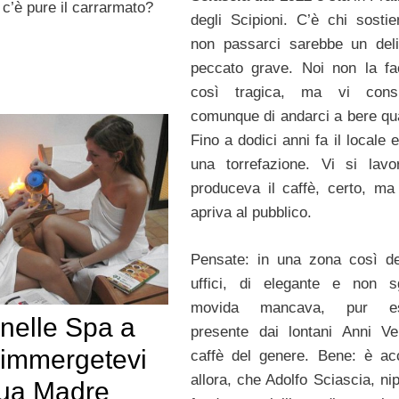
 c’è pure il carrarmato?
degli Scipioni. C’è chi sosti
non passarci sarebbe un deli
peccato grave. Noi non la f
così tragica, ma vi consi
comunque di andarci a bere qu
Fino a dodici anni fa il locale 
una torrefazione. Vi si lav
produceva il caffè, certo, ma
apriva al pubblico.
Pensate: in una zona così d
uffici, di elegante e non s
movida mancava, pur es
x nelle Spa a
presente dai lontani Anni Ve
immergetevi
caffè del genere. Bene: è ac
allora, che Adolfo Sciascia, ni
ua Madre