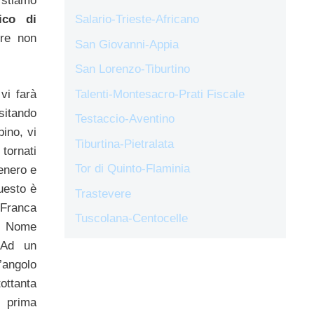
stiamo
ico di
Salario-Trieste-Africano
ere non
San Giovanni-Appia
San Lorenzo-Tiburtino
vi farà
Talenti-Montesacro-Prati Fiscale
sitando
Testaccio-Aventino
bino, vi
Tiburtina-Pietralata
tornati
Tor di Quinto-Flaminia
enero e
Questo è
Trastevere
 Franca
Tuscolana-Centocelle
. Nome
 Ad un
’angolo
ottanta
a prima