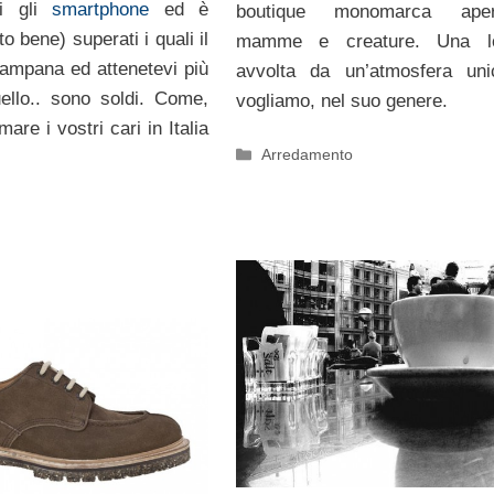
i gli
smartphone
ed è
boutique monomarca ape
o bene) superati i quali il
mamme e creature. Una lo
campana ed attenetevi più
avvolta da un’atmosfera uni
ello.. sono soldi. Come,
vogliamo, nel suo genere.
re i vostri cari in Italia
Categorie
Arredamento