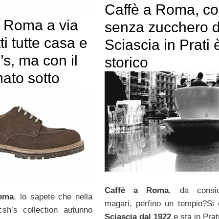
Caffè a Roma, co
 Roma a via
senza zucchero 
i tutte casa e
Sciascia in Prati 
s, ma con il
storico
ato sotto
Caffè a Roma
, da consid
oma
, lo sapete che nella
magari, perfino un tempio?Si
csh’s collection autunno
Sciascia dal 1922
e sta in Prati