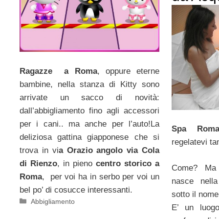
Ragazze a Roma
, oppure eterne
bambine, nella stanza di Kitty sono
arrivate un sacco di novità:
dall’abbigliamento fino agli accessori
per i cani.. ma anche per l’auto!La
Spa Roma
deliziosa gattina giapponese che si
regelatevi tan
trova in vi
a Orazio angolo via Cola
di Rienzo
, in pieno
centro storico a
Come? Ma
Roma
, per voi ha in serbo per voi un
nasce nell
bel po’ di cosucce interessanti.
sotto il nome
Categorie
Abbigliamento
E’ un luog