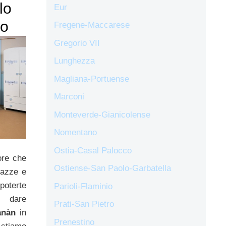
lo
Eur
ro
Fregene-Maccarese
Gregorio VII
Lunghezza
Magliana-Portuense
Marconi
Monteverde-Gianicolense
Nomentano
Ostia-Casal Palocco
ore che
Ostiense-San Paolo-Garbatella
gazze e
poterte
Parioli-Flaminio
a dare
Prati-San Pietro
anàn
in
Prenestino