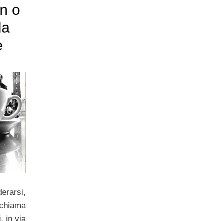
n o
da
è
erarsi,
 chiama
, in via