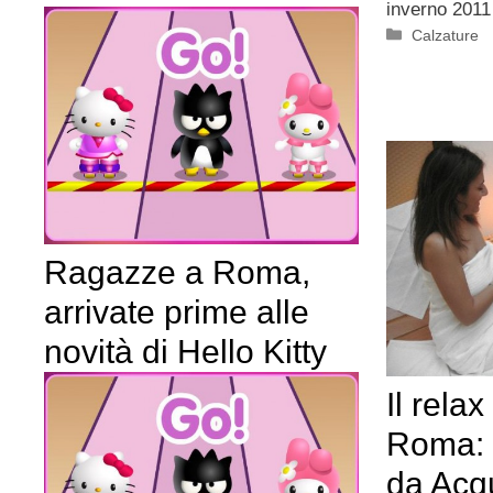
inverno 2011
Categorie
Calzature
Ragazze a Roma,
arrivate prime alle
novità di Hello Kitty
Il rela
Roma: 
da Acq