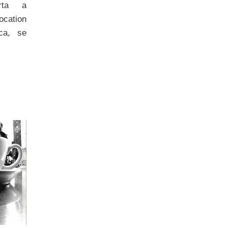
rta a
cation
ca, se