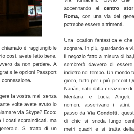
Via Tomacelli. Ovvio che 
accennando al
centro stor
Roma
, con una via del gen
potrebbe essere altrimenti.
Una location fantastica e che 
i chiamato è raggiungibile
sognare. In più, guardando e vi
rio così, avete letto bene.
il negozio fatto a misura di ba,
avvero da non perdere. A
sembrerà davvero di essere 
 gratis le opzioni Passport
indietro nel tempo. Un mondo t
i connessione.
gioco, tutto per i più piccolil 
Nanàn, nato dalla creazione di
ggere la vostra mail senza
Mentana e Lucia Angeli
uante volte avete avuto lo
nomen, asserivano i latini.
 chiamare via Skype? Ecco:
passo da
Via Condotti
, quest
 i costi sopraindicati, ma
di chic si snoda lungo cent
enerale. Si tratta di un
metri quadri e si tratta dell