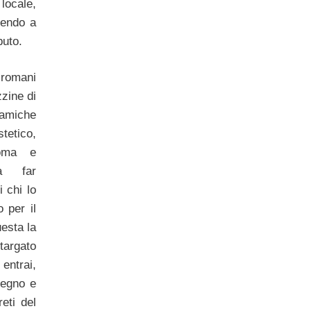
locale,
rendo a
buto.
 romani
zzine di
ramiche
stetico,
roma e
a far
i chi lo
o per il
uesta la
targato
entrai,
legno e
eti del