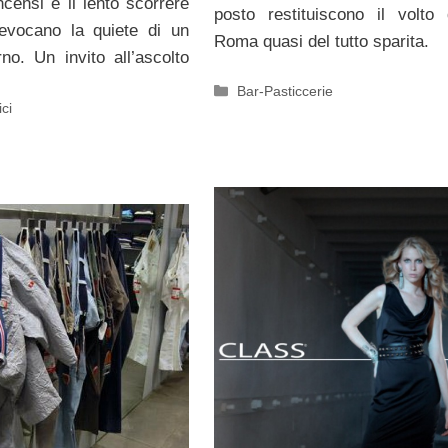
ncensi e il lento scorrere
posto restituiscono il volto
ievocano la quiete di un
Roma quasi del tutto sparita.
no. Un invito all’ascolto
Categorie
Bar-Pasticcerie
ici