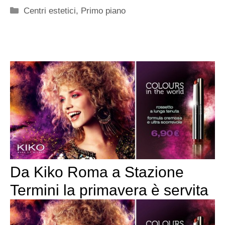
Categorie
Centri estetici
,
Primo piano
Da Kiko Roma a Stazione
Termini la primavera è servita