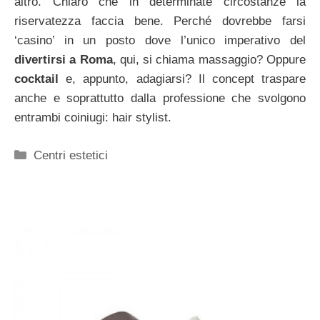
altro. Chiaro che in determinate circostanze la
riservatezza faccia bene. Perché dovrebbe farsi
‘casino’ in un posto dove l’unico imperativo del
divertirsi a Roma
, qui, si chiama massaggio? Oppure
cocktail
e, appunto, adagiarsi? Il concept traspare
anche e soprattutto dalla professione che svolgono
entrambi coiniugi: hair stylist.
Categorie
Centri estetici