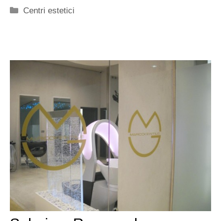
Categorie
Centri estetici