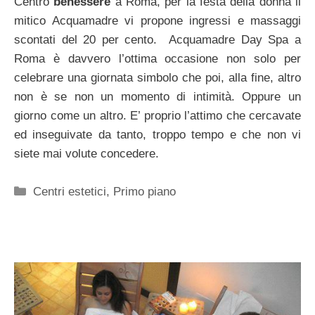
Centro
benessere
a Roma, per la festa della donna il
mitico Acquamadre vi propone ingressi e massaggi
scontati del 20 per cento. Acquamadre Day Spa a
Roma è davvero l’ottima occasione non solo per
celebrare una giornata simbolo che poi, alla fine, altro
non è se non un momento di intimità. Oppure un
giorno come un altro. E’ proprio l’attimo che cercavate
ed inseguivate da tanto, troppo tempo e che non vi
siete mai volute concedere.
Categorie
Centri estetici
,
Primo piano