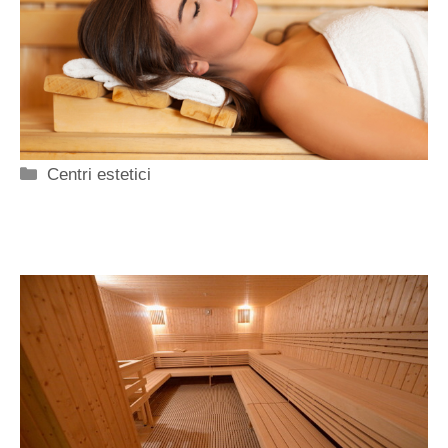
Categorie
Centri estetici