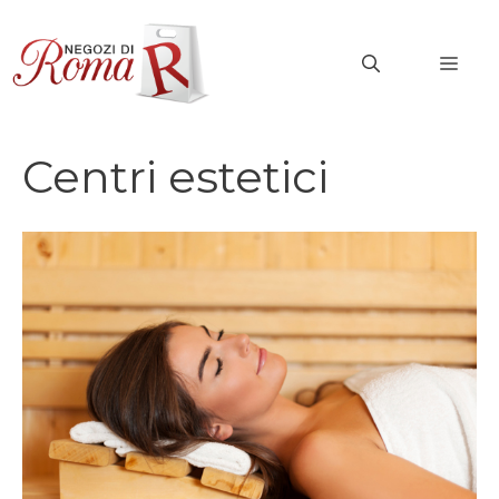
Vai
al
MEN
contenuto
Centri estetici