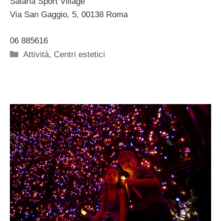
Salaria Sport Village
Via San Gaggio, 5, 00138 Roma ‎
06 885616 ‎
Categorie
Attività
,
Centri estetici