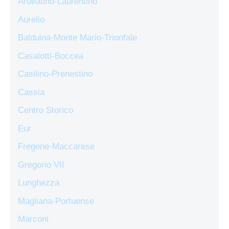
Ardeatino-Laurentino
Aurelio
Balduina-Monte Mario-Trionfale
Casalotti-Boccea
Casilino-Prenestino
Cassia
Centro Storico
Eur
Fregene-Maccarese
Gregorio VII
Lunghezza
Magliana-Portuense
Marconi