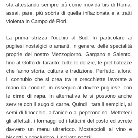
sta attestando sempre più come movida bis di Roma,
assai, pare, più sobria di quella inflazionata e a tratti
violenta in Campo dé Fiori.
La prima strizza l’occhio al Sud. In particolare ai
pugliesi nostalgici o amanti, in genere, delle specialità
proprie del nostro Mezzogiorno. Gargano e Salento,
fino al Golfo di Taranto: tutte le delizie, le prelibatezze
che fanno storia, cultura e tradizione. Perfetto, allora,
il connubio che si crea tra le orecchiette lavorate a
mano da condire, in ossequio al dovere pugliese, con
le
cime di rapa
. In alternativa le si possono anche
servire con il sugo di carne. Quindi i taralli semplici, ai
semi di finocchio, all’anice o al peperoncino. Metteteci
gli affettati, i formaggi ed i latticini del posto ed avrete
davvero un menu ultraricco. Mostaccioli al vino e
biscotti a concludere. Uscirete pazzi!