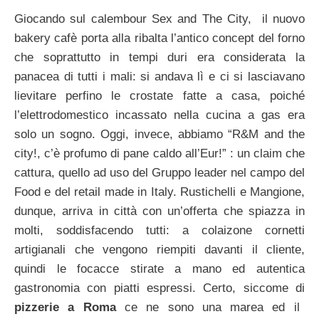
Giocando sul calembour Sex and The City, il nuovo
bakery cafè porta alla ribalta l’antico concept del forno
che soprattutto in tempi duri era considerata la
panacea di tutti i mali: si andava lì e ci si lasciavano
lievitare perfino le crostate fatte a casa, poiché
l’elettrodomestico incassato nella cucina a gas era
solo un sogno. Oggi, invece, abbiamo “R&M and the
city!, c’è profumo di pane caldo all’Eur!” : un claim che
cattura, quello ad uso del Gruppo leader nel campo del
Food e del retail made in Italy. Rustichelli e Mangione,
dunque, arriva in città con un’offerta che spiazza in
molti, soddisfacendo tutti: a colaizone cornetti
artigianali che vengono riempiti davanti il cliente,
quindi le focacce stirate a mano ed autentica
gastronomia con piatti espressi. Certo, siccome di
pizzerie a Roma
ce ne sono una marea ed il