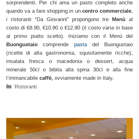
sorprendenti. Per chi ama un pasto completo anche
quando va a fare shopping in un
centro commerciale
,
i ristoranti “Da Giovanni” propongono tre
Menù
al
costo di €8.90, €10.90 o €12.90 (il costo varia in base
al primo piatto scelto). Iniziamo con il Menù del
Buongustaio
comprende
pasta
del Buongustaio
(ricette di alta gastronomia, squisitamente ricche),
insalata fresca o macedonia o dessert, acqua
minerale 50cl o bibita alla spina 30cl e alla fine
l’immancabile
caffè,
ovviamente made in Italy.
Categorie
Ristoranti