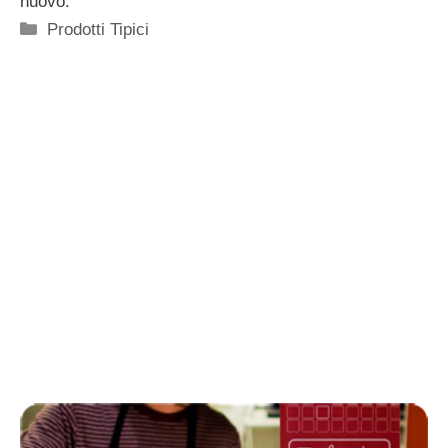
nuovo.
Categorie
Prodotti Tipici