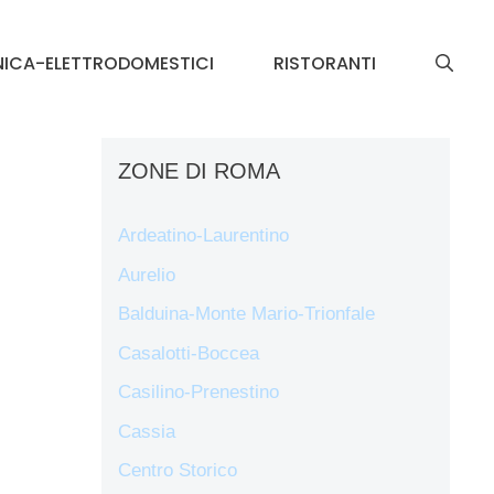
NICA-ELETTRODOMESTICI
RISTORANTI
ZONE DI ROMA
Ardeatino-Laurentino
Aurelio
Balduina-Monte Mario-Trionfale
Casalotti-Boccea
Casilino-Prenestino
Cassia
Centro Storico