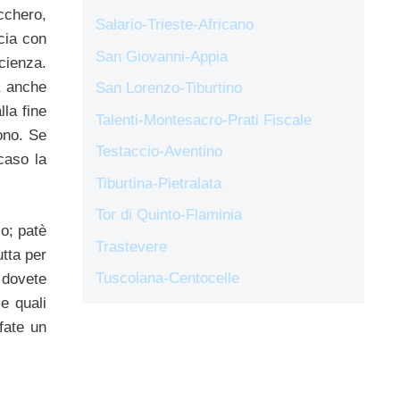
ucchero,
Salario-Trieste-Africano
cia con
San Giovanni-Appia
cienza.
a anche
San Lorenzo-Tiburtino
la fine
Talenti-Montesacro-Prati Fiscale
ono. Se
Testaccio-Aventino
caso la
Tiburtina-Pietralata
Tor di Quinto-Flaminia
o; patè
Trastevere
tta per
Tuscolana-Centocelle
e dovete
e quali
 fate un