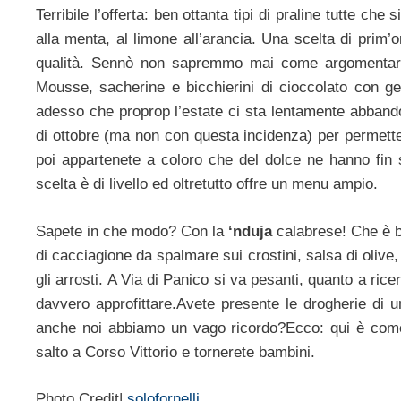
Terribile l’offerta: ben ottanta tipi di praline tutte ch
alla menta, al limone all’arancia. Una scelta di prim’
qualità. Sennò non sapremmo mai come argomentare i
Mousse, sacherine e bicchierini di cioccolato con gel
adesso che proprop l’estate ci sta lentamente abband
di ottobre (ma non con questa incidenza) per permetter
poi appartenete a coloro che del dolce ne hanno fin s
scelta è di livello ed oltretutto offre un menu ampio.
Sapete in che modo? Con la
‘nduja
calabrese! Che è bu
di cacciagione da spalmare sui crostini, salsa di olive
gli arrosti. A Via di Panico si va pesanti, quanto a ric
davvero approfittare.Avete presente le drogherie di un
anche noi abbiamo un vago ricordo?Ecco: qui è come
salto a Corso Vittorio e tornerete bambini.
Photo Credit|
solofornelli