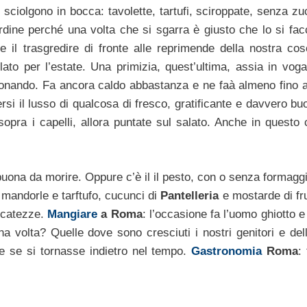
e si sciolgono in bocca: tavolette, tartufi, sciroppate, senza z
ordine perché una volta che si sgarra è giusto che lo si fac
l trasgredire di fronte alle reprimende della nostra cos
ato per l’estate. Una primizia, quest’ultima, assia in vog
onando. Fa ancora caldo abbastanza e ne faà almeno fino al
si il lusso di qualcosa di fresco, gratificante e davvero bu
opra i capelli, allora puntate sul salato. Anche in questo 
ona da morire. Oppure c’è il il pesto, con o senza formaggi
, mandorle e tarftufo, cucunci di
Pantelleria
e mostarde di fru
ercatezze.
Mangiare
a Roma
: l’occasione fa l’uomo ghiotto 
a volta? Quelle dove sono cresciuti i nostri genitori e dell
 se si tornasse indietro nel tempo.
Gastronomia
Roma
: