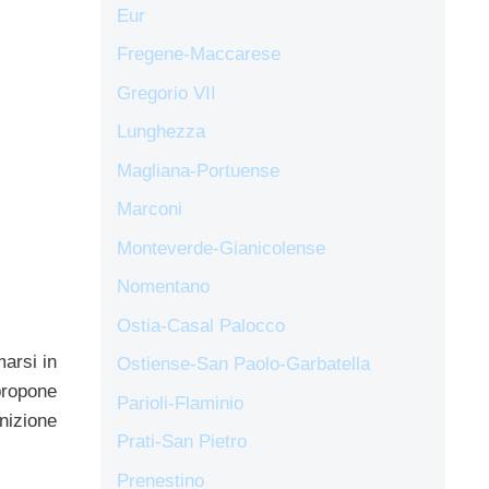
Eur
Fregene-Maccarese
Gregorio VII
Lunghezza
Magliana-Portuense
Marconi
Monteverde-Gianicolense
Nomentano
Ostia-Casal Palocco
marsi in
Ostiense-San Paolo-Garbatella
 propone
Parioli-Flaminio
nizione
Prati-San Pietro
Prenestino