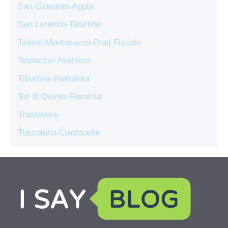
San Giovanni-Appia
San Lorenzo-Tiburtino
Talenti-Montesacro-Prati Fiscale
Testaccio-Aventino
Tiburtina-Pietralata
Tor di Quinto-Flaminia
Trastevere
Tuscolana-Centocelle