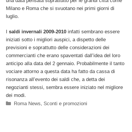
una data pensata soprattutto per le grandi città come
Milano e Roma che si svuotano nei primi giorni di
luglio.
I
saldi invernali 2009-2010
infatti sembrano essere
iniziati sotto i migliori auspici, a dispetto delle
previsioni e soprattutto delle considerazioni dei
commercianti che erano spaventati dall’idea del loro
anticipo alla data del 2 gennaio. Probabilmente il tanto
vociare attorno a questa data ha fatto da cassa di
risonanza all’evento dei saldi che, a detta dei
negozianti stessi, sembra essere iniziato nel migliore
dei modi.
Categorie
Roma News
,
Sconti e promozioni