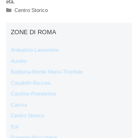
età.
Categorie
Centro Storico
ZONE DI ROMA
Ardeatino-Laurentino
Aurelio
Balduina-Monte Mario-Trionfale
Casalotti-Boccea
Casilino-Prenestino
Cassia
Centro Storico
Eur
Fregene-Maccarese