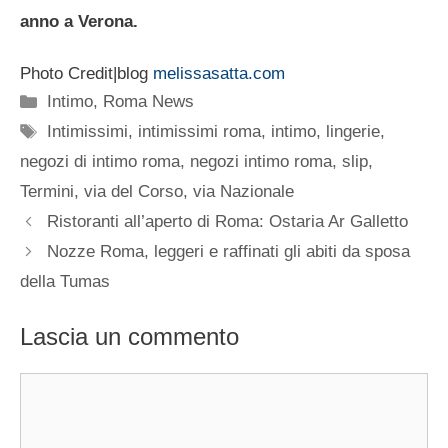
anno a Verona.
Photo Credit|blog
melissasatta.com
Categorie
Intimo
,
Roma News
Tag
Intimissimi
,
intimissimi roma
,
intimo
,
lingerie
,
negozi di intimo roma
,
negozi intimo roma
,
slip
,
Termini
,
via del Corso
,
via Nazionale
Ristoranti all’aperto di Roma: Ostaria Ar Galletto
Nozze Roma, leggeri e raffinati gli abiti da sposa
della Tumas
Lascia un commento
Commento