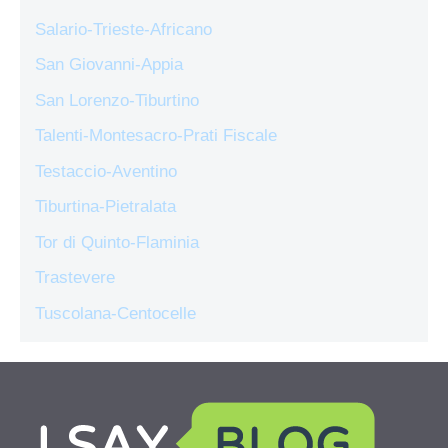
Salario-Trieste-Africano
San Giovanni-Appia
San Lorenzo-Tiburtino
Talenti-Montesacro-Prati Fiscale
Testaccio-Aventino
Tiburtina-Pietralata
Tor di Quinto-Flaminia
Trastevere
Tuscolana-Centocelle