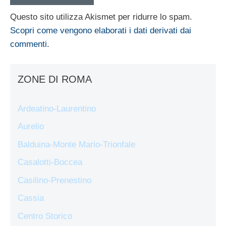
Questo sito utilizza Akismet per ridurre lo spam.
Scopri come vengono elaborati i dati derivati dai
commenti
.
ZONE DI ROMA
Ardeatino-Laurentino
Aurelio
Balduina-Monte Mario-Trionfale
Casalotti-Boccea
Casilino-Prenestino
Cassia
Centro Storico