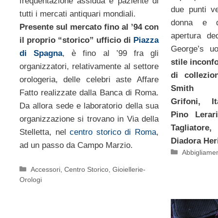
frequentazione assidua e paziente di
due punti ve
tutti i mercati antiquari mondiali.
donna e qu
Presente sul mercato fino al ’94 con
apertura de
il proprio “storico” ufficio di
Piazza
George’s u
di Spagna
, è fino al ’99 fra gli
stile inconf
organizzatori, relativamente al settore
di collezi
orologeria, delle celebri aste Affare
Smit
Fatto realizzate dalla Banca di Roma.
Grifoni, I
Da allora sede e laboratorio della sua
Pino Lerar
organizzazione si trovano in Via della
Tagliatore
Stelletta, nel
centro storico di Roma
,
Diadora Heri
ad un passo da Campo Marzio.
Categorie
Abbigliame
Categorie
Accessori
,
Centro Storico
,
Gioiellerie-
Orologi