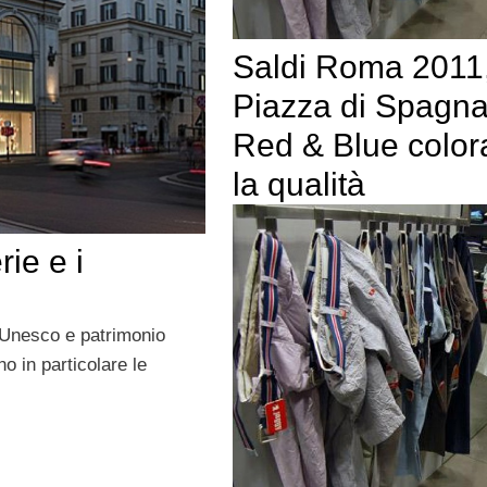
Saldi Roma 2011,
Piazza di Spagn
Red & Blue colo
la qualità
ie e i
o Unesco e patrimonio
o in particolare le