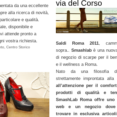
via del Corso
uentata da una eccellente
pre alla ricerca di novità,
particolare e qualità.
ale, disponibile e
vi attende pronto a
ni vostra richiesta.
Saldi Roma 2011
, cammi
nto
,
Centro Storico
sopra..
Smashlab
è una nuova
di negozio di scarpe per il be
e il wellness a Roma.
Nato da una filosofia d
strettamente improntata alla
all’attenzione per il comfor
prodotti di qualità e ten
SmashLab Roma offre uno 
web e un negozio dove 
trovare in esclusiva artico