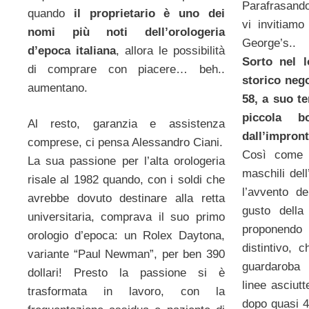
Parafrasando
quando
il proprietario è uno dei
vi invitiam
nomi più noti dell’orologeria
George’s..
d’epoca italiana
, allora le possibilità
Sorto nel l
di comprare con piacere… beh..
storico neg
aumentano.
58, a suo t
piccola b
Al resto, garanzia e assistenza
dall’impron
comprese, ci pensa Alessandro Ciani.
Così come 
La sua passione per l’alta orologeria
maschili del
risale al 1982 quando, con i soldi che
l’avvento de
avrebbe dovuto destinare alla retta
gusto della
universitaria, comprava il suo primo
proponendo
orologio d’epoca: un Rolex Daytona,
distintivo, 
variante “Paul Newman”, per ben 390
guardaroba
dollari! Presto la passione si è
linee asciut
trasformata in lavoro, con la
dopo quasi 40