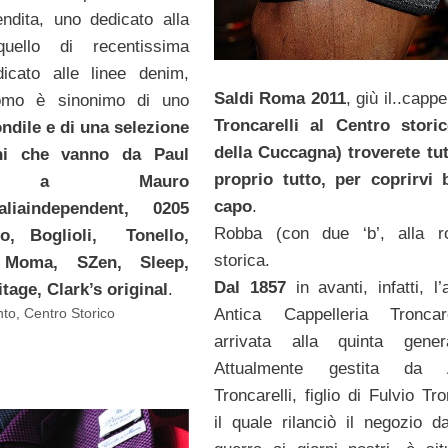
ndita, uno dedicato alla
ello di recentissima
dicato alle linee denim,
Saldi Roma 2011
, giù il..cappel
omo è sinonimo di uno
Troncarelli al Centro stori
ondile e di una selezione
della Cuccagna) troverete tu
oni che vanno da Paul
proprio tutto, per coprirvi 
h a Mauro
capo
.
taliaindependent, 0205
Robba (con due ‘b’, alla r
io, Boglioli, Tonello,
storica.
, Moma, SZen, Sleep,
Dal 1857
in avanti, infatti, l
tage, Clark’s original
.
nto
,
Centro Storico
Antica Cappelleria Troncar
arrivata alla quinta genera
Attualmente gestita da 
Troncarelli, figlio di Fulvio Tro
il quale rilanciò il negozio d