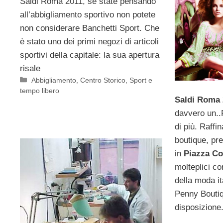
Saldi Roma 2011, se state pensando
all’abbigliamento sportivo non potete
non considerare Banchetti Sport. Che
è stato uno dei primi negozi di articoli
sportivi della capitale: la sua apertura
risale
Categorie
Abbigliamento
,
Centro Storico
,
Sport e
tempo libero
Saldi Roma 
davvero un..
di più. Raffi
boutique, pr
in
Piazza Co
molteplici cor
della moda it
Penny Boutiq
disposizione