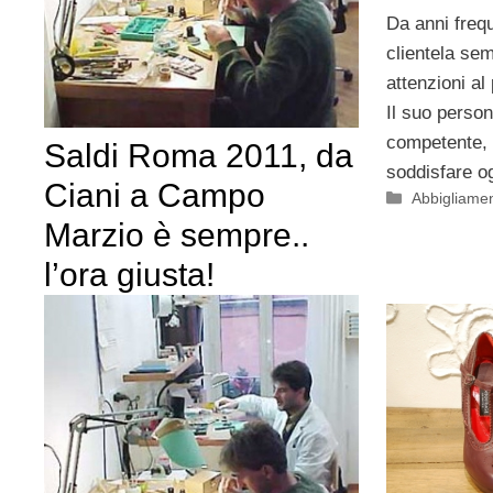
Da anni freq
clientela sem
attenzioni al 
Il suo person
competente, 
Saldi Roma 2011, da
soddisfare og
Ciani a Campo
Categorie
Abbigliame
Marzio è sempre..
l’ora giusta!