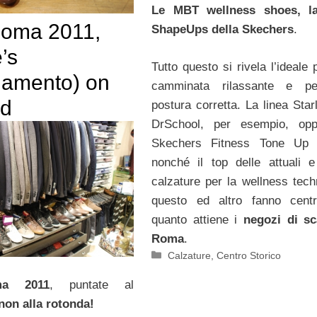
Le MBT wellness shoes, la
Roma 2011,
ShapeUps della Skechers
.
’s
Tutto questo si rivela l’ideale
liamento) on
camminata rilassante e p
nd
postura corretta. La linea Starl
DrSchool, per esempio, opp
Skechers Fitness Tone Up 
nonché il top delle attuali e
calzature per la wellness tech
questo ed altro fanno centr
quanto attiene i
negozi di sc
Roma
.
Categorie
Calzature
,
Centro Storico
ma 2011
, puntate al
non alla rotonda!