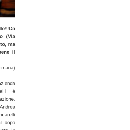
lo!!!
Da
co (Via
tto, ma
bene il
omana)
’azienda
elli è
zione.
Andrea
ncarelli
al dopo