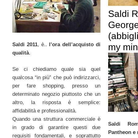
Saldi 
George
(abbig
Saldi 2011
, è..
l’ora dell’acquisto di
my mi
qualità
.
Se ci chiediamo quale sia quel
qualcosa “in più” che può indirizzarci,
per fare shopping, presso un
determinato negozio piuttosto che un
altro, la risposta è semplice:
affidabilità e professionalità.
Quando una struttura commerciale è
Saldi Ro
in grado di garantire questi due
Pantheon e 
requisiti fondamentali, e soprattutto