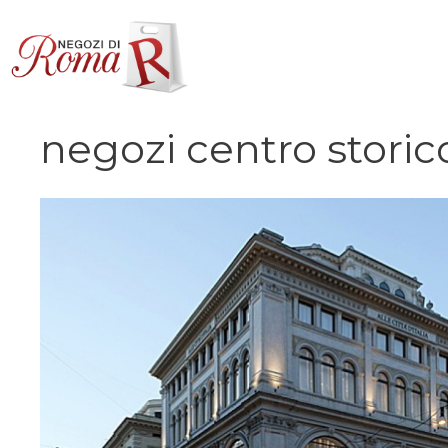
Vai
al
contenuto
negozi centro stori