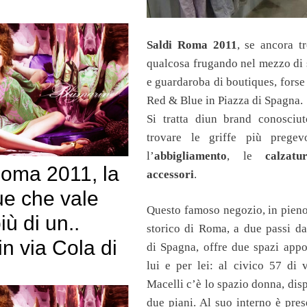
Saldi Roma 2011
, se ancora t
qualcosa frugando nel mezzo di 
e guardaroba di boutiques, forse
Red & Blue in Piazza di Spagna.
Si tratta diun brand conosciu
trovare le griffe più pregev
l’
abbigliamento
, le
calzatu
Roma 2011, la
accessori
.
ue che vale
Questo famoso negozio, in pieno
iù di un..
storico di Roma, a due passi da
n via Cola di
di Spagna, offre due spazi appo
lui e per lei: al civico 57 di 
Macelli c’è lo spazio donna, dis
due piani. Al suo interno è pre