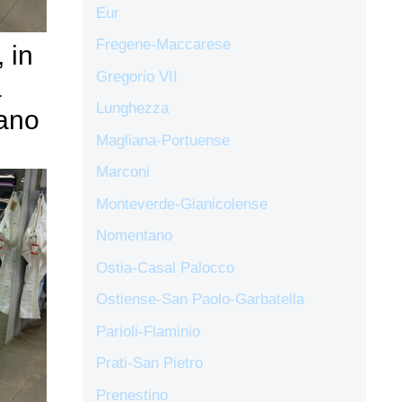
Eur
Fregene-Maccarese
 in
Gregorio VII
a
Lunghezza
rano
Magliana-Portuense
Marconi
Monteverde-Gianicolense
Nomentano
Ostia-Casal Palocco
Ostiense-San Paolo-Garbatella
Parioli-Flaminio
Prati-San Pietro
Prenestino