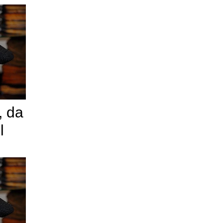
, da
l