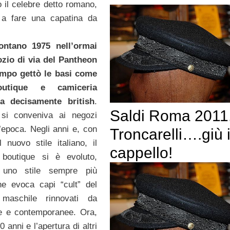
 il celebre detto romano,
o a fare una capatina da
ontano 1975 nell’ormai
ozio di via del Pantheon
empo gettò le basi come
outique e camiceria
ta decisamente british
.
Saldi Roma 2011
si conveniva ai negozi
l’epoca. Negli anni e, con
Troncarelli….giù i
l nuovo stile italiano, il
cappello!
 boutique si è evoluto,
 uno stile sempre più
che evoca capi “cult” del
 maschile rinnovati da
te e contemporanee. Ora,
 anni e l’apertura di altri