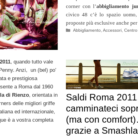
corner con l’
abbigliamento ju
civico 48 c’è lo spazio uomo,
proposte più esclusive anche per 
Categorie
Abbigliamento
,
Accessori
,
Centro
2011
, quando tutto vale
Penny. Anzi, un (bel) po’
nata e prestigiosa
esente a Roma dal 1960
la di Rienzo
, orientata in
Saldi Roma 2011
ners delle migliori griffe
camminateci sop
aliana ed internazionale,
(ma con comfort
ue è a vostra completa
.
grazie a Smashla