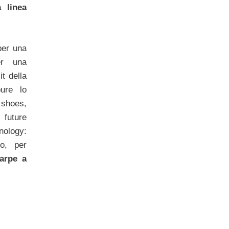
 linea
 per una
er una
it della
ure lo
shoes,
 future
nology:
o, per
arpe a