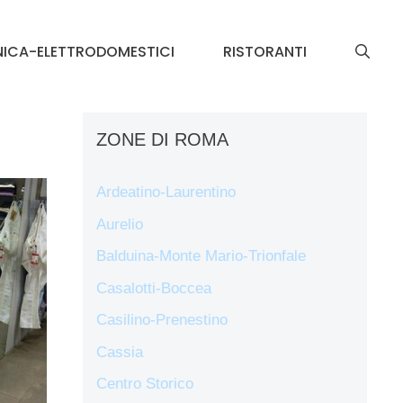
NICA-ELETTRODOMESTICI
RISTORANTI
ZONE DI ROMA
Ardeatino-Laurentino
Aurelio
Balduina-Monte Mario-Trionfale
Casalotti-Boccea
Casilino-Prenestino
Cassia
Centro Storico