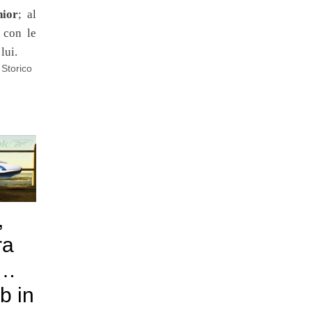
nior
; al
 con le
lui.
 Storico
,
ra
)…
b in