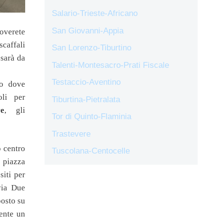
Salario-Trieste-Africano
San Giovanni-Appia
roverete
scaffali
San Lorenzo-Tiburtino
 sarà da
Talenti-Montesacro-Prati Fiscale
Testaccio-Aventino
to dove
oli per
Tiburtina-Pietralata
re
, gli
Tor di Quinto-Flaminia
Trastevere
 centro
Tuscolana-Centocelle
 piazza
siti per
via Due
posto su
sente un