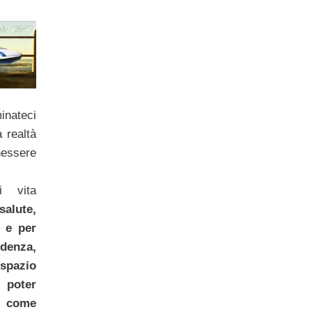
nateci
 realtà
nessere
i vita
salute,
t e per
denza,
spazio
poter
li come