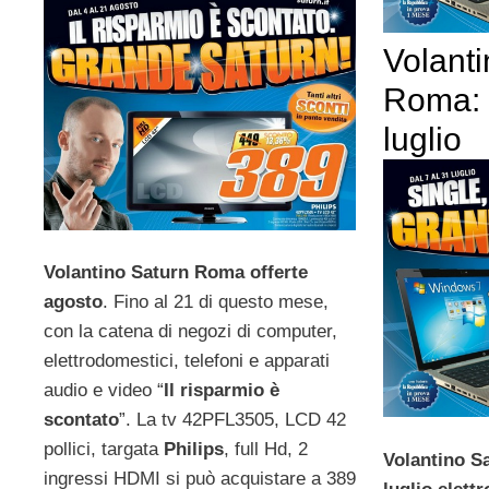
Volant
Roma: l
luglio
Volantino Saturn Roma offerte
agosto
. Fino al 21 di questo mese,
con la catena di negozi di computer,
elettrodomestici, telefoni e apparati
audio e video “
Il risparmio è
scontato
”. La tv 42PFL3505, LCD 42
pollici, targata
Philips
, full Hd, 2
Volantino S
ingressi HDMI si può acquistare a 389