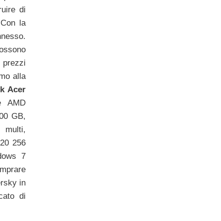
ruire di
 Con la
nesso.
ossono
 prezzi
mo alla
k Acer
re AMD
00 GB,
multi,
20 256
dows 7
mprare
rsky in
cato di