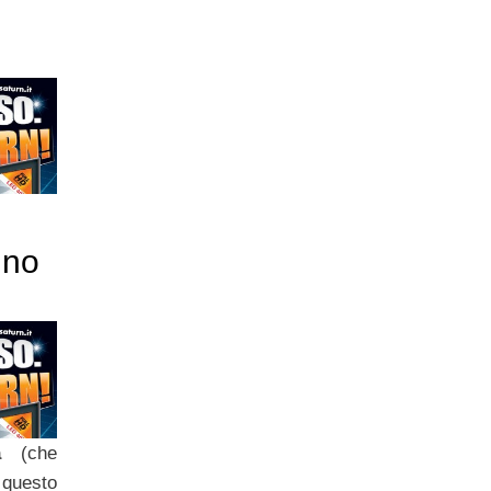
ino
a
(che
 questo