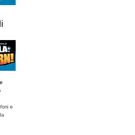
i
e
o
foni e
la