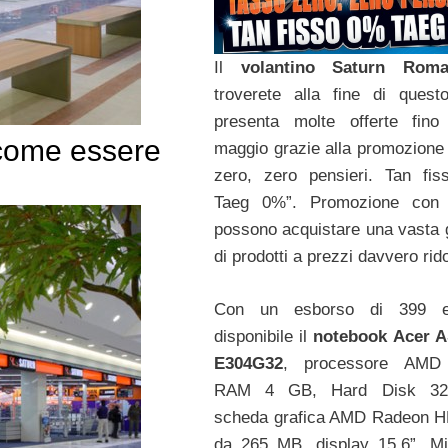
Il
volantino Saturn Rom
troverete alla fine di quest
presenta molte offerte fino
 come essere
maggio grazie alla promozione
zero, zero pensieri. Tan fi
Taeg 0%”. Promozione con 
possono acquistare una vast
di prodotti a prezzi davvero rido
Con un esborso di 399 
disponibile il
notebook Acer A
E304G32
, processore AMD
RAM 4 GB, Hard Disk 32
scheda grafica AMD Radeon H
da 265 MB, display 15,6”, Mi