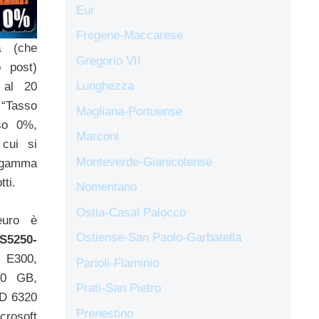
Eur
Fregene-Maccarese
a
(che
Gregorio VII
o post)
Lunghezza
 al 20
 “Tasso
Magliana-Portuense
sso 0%,
Marconi
cui si
Monteverde-Gianicolense
a gamma
tti.
Nomentano
Ostia-Casal Palocco
euro è
Ostiense-San Paolo-Garbatella
S5250-
 E300,
Parioli-Flaminio
0 GB,
Prati-San Pietro
D 6320
Prenestino
crosoft