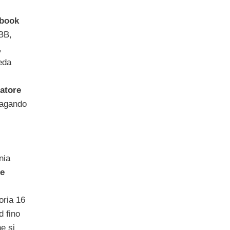
book
BB,
,
eda
atore
pagando
nia
e
oria 16
d fino
he si