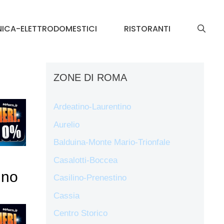
NICA-ELETTRODOMESTICI
RISTORANTI
ZONE DI ROMA
Ardeatino-Laurentino
Aurelio
Balduina-Monte Mario-Trionfale
Casalotti-Boccea
ino
Casilino-Prenestino
Cassia
Centro Storico