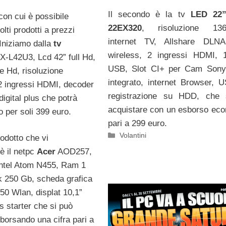
Il secondo è la tv
LED 22
on cui è possibile
22EX320
, risoluzione 136
lti prodotti a prezzi
internet TV, Allshare DLN
 Iniziamo dalla
tv
wireless, 2 ingressi HDMI, 
X-L42U3, Lcd 42” full Hd,
USB, Slot CI+ per Cam Sony,
e Hd, risoluzione
integrato, internet Browser, 
 ingressi HDMI, decoder
registrazione su HDD, che 
digital plus che potrà
acquistare con un esborso ec
 per soli 399 euro.
pari a 299 euro.
Categorie
Volantini
odotto che vi
è il netpc
Acer
AOD257,
Intel Atom N455, Ram 1
k 250 Gb, scheda grafica
50 Wlan, displat 10,1”
 starter che si può
borsando una cifra pari a