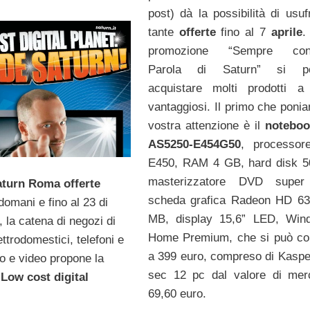
post) dà la possibilità di usuf
tante
offerte
fino al 7
aprile
.
promozione “Sempre con
Parola di Saturn” si p
acquistare molti prodotti a
vantaggiosi. Il primo che ponia
vostra attenzione è il
noteboo
AS5250-E454G50
, processo
E450, RAM 4 GB, hard disk 5
masterizzatore DVD super 
aturn Roma offerte
scheda grafica Radeon HD 63
domani e fino al 23 di
MB, display 15,6” LED, Win
 la catena di negozi di
Home Premium, che si può co
ttrodomestici, telefoni e
a 399 euro, compreso di Kaspe
io e video propone la
sec 12 pc dal valore di mer
“
Low cost digital
69,60 euro.