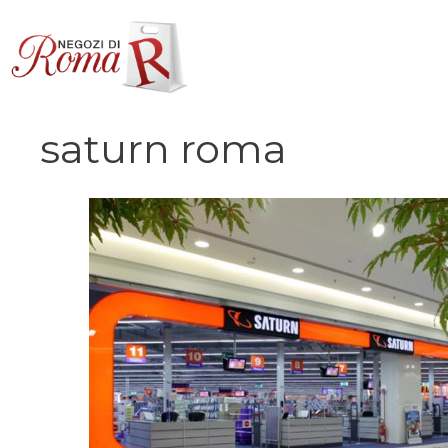
Vai
al
contenuto
saturn roma