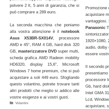
polvere 2 It, 5 anni di garanzia, che si
Promozione c
può comprare a 289 euro.
acquistare mo
vantaggiosi.
La seconda macchina che poniamo
Panasonic
T
alla vostra attenzione è il
notebook
sintonizzator
Asus X53BR-SX014V
, processore
1920×1080, 2
AMD e 45°, RAM 4 GB, hard disk 320
audio, dolby 
GB,
masterizzatore DVD
super multi,
essere vostro
scheda grafica AMD Radeon mobility
HD6320, display 15,6”, Microsoft
Il secondo pr
Windows 7 home premium, che si può
presentiamo 
acquistare a soli 449 euro. Sfogliando
processore 
questo volantino, potrete trovare tanti
Gb, hard dis
altri prodotti che meglio si addico alle
Intel GMA 31
vostre esigenze e ai vostri gusti.
Lcd, Windows
Categorie
Volantini
acquistare, s