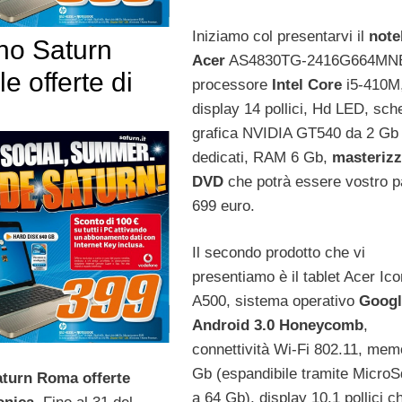
Iniziamo col presentarvi il
note
ino Saturn
Acer
AS4830TG-2416G664MN
e offerte di
processore
Intel Core
i5-410M
display 14 pollici, Hd LED, sch
grafica NVIDIA GT540 da 2 Gb
dedicati, RAM 6 Gb,
masterizz
DVD
che potrà essere vostro 
699 euro.
Il secondo prodotto che vi
presentiamo è il tablet Acer Ico
A500, sistema operativo
Googl
Android 3.0 Honeycomb
,
connettività Wi-Fi 802.11, mem
Gb (espandibile tramite MicroS
aturn Roma offerte
a 64 Gb), display 10.1 pollici c