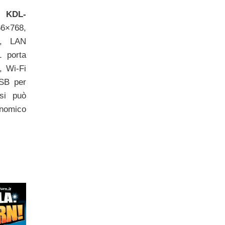
” KDL-
6×768,
A, LAN
1 porta
 Wi-Fi
USB per
si può
onomico