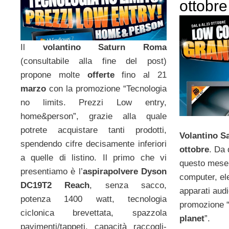
ottobre
Il
volantino Saturn Roma
(consultabile alla fine del post)
propone molte
offerte
fino al 21
marzo
con la promozione “Tecnologia
no limits. Prezzi Low entry,
home&person”, grazie alla quale
potrete acquistare tanti prodotti,
Volantino S
spendendo cifre decisamente inferiori
ottobre
. Da 
a quelle di listino. Il primo che vi
questo mese,
presentiamo è l’
aspirapolvere Dyson
computer, ele
DC19T2 Reach
, senza sacco,
apparati aud
potenza 1400 watt, tecnologia
promozione 
ciclonica brevettata, spazzola
planet
”.
pavimenti/tappeti, capacità raccogli-