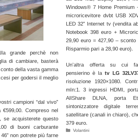
Windows® 7 Home Premium +
microricevitore dvbt USB XD
LED 32” Internet tv (vendita ab
Notebook 398 euro + Microric
29,90 euro = 427,90 – sconto
Risparmio pari a 28,90 euro).
lla grande perchè non
glia di cambiare, basterà
Un’altra offerta su cui f
 conto della vasta gamma
pensierino è la
tv LG 32LV3
cesi per godersi il meglio
risoluzione 1920×1080. Cont
mIn:1. 3 ingressi HDMI, por
AllShare DLNA, porta Eth
vostri campioni “dal vivo”
sintonizzatore digitale terr
 a €599,00. Compreso nel
satellitare (canali in chiaro), c
, se acquisterete questo
379 euro.
100 di buoni carburante
Categorie
Volantini
46” non potrete più farne