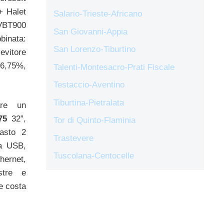
 Halet
Salario-Trieste-Africano
VBT900
San Giovanni-Appia
binata:
San Lorenzo-Tiburtino
evitore
 6,75%,
Talenti-Montesacro-Prati Fiscale
Testaccio-Aventino
Tiburtina-Pietralata
are un
75
32”,
Tor di Quinto-Flaminia
rasto 2
Trastevere
ta USB,
Tuscolana-Centocelle
ernet,
estre e
he costa