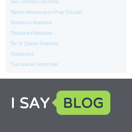
San Lorenzo-Tiburtino
Talenti-Montesacro-Prati Fiscale
Testaccio-Aventino
Tiburtina-Pietralata
Tor di Quinto-Flaminia
Trastevere
Tuscolana-Centocelle