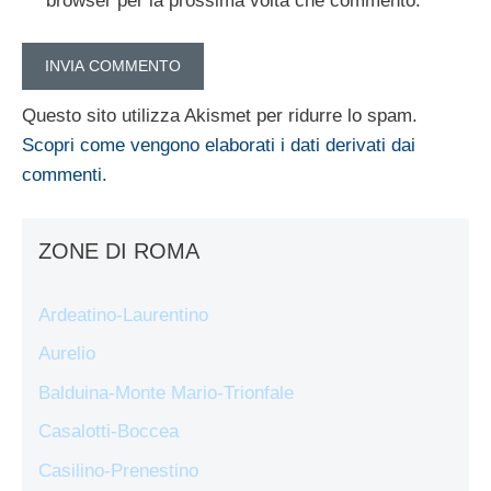
browser per la prossima volta che commento.
Questo sito utilizza Akismet per ridurre lo spam.
Scopri come vengono elaborati i dati derivati dai
commenti
.
ZONE DI ROMA
Ardeatino-Laurentino
Aurelio
Balduina-Monte Mario-Trionfale
Casalotti-Boccea
Casilino-Prenestino