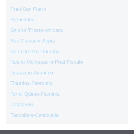
Prati-San Pietro
Prenestino
Salario-Trieste-Africano
San Giovanni-Appia
San Lorenzo-Tiburtino
Talenti-Montesacro-Prati Fiscale
Testaccio-Aventino
Tiburtina-Pietralata
Tor di Quinto-Flaminia
Trastevere
Tuscolana-Centocelle