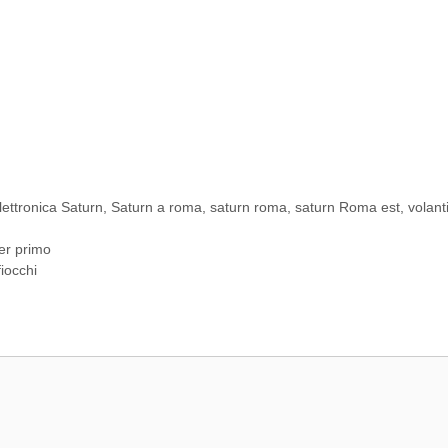
lettronica Saturn
,
Saturn a roma
,
saturn roma
,
saturn Roma est
,
volant
per primo
iocchi