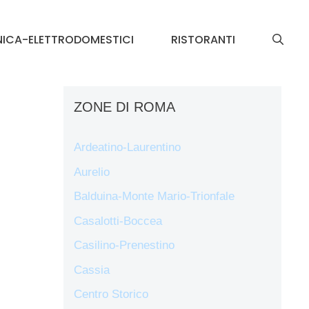
NICA-ELETTRODOMESTICI
RISTORANTI
ZONE DI ROMA
Ardeatino-Laurentino
Aurelio
Balduina-Monte Mario-Trionfale
Casalotti-Boccea
Casilino-Prenestino
Cassia
Centro Storico