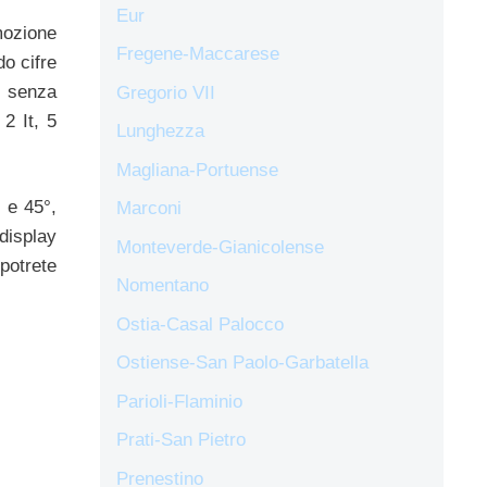
Eur
ozione
Fregene-Maccarese
do cifre
, senza
Gregorio VII
2 It, 5
Lunghezza
Magliana-Portuense
 e 45°,
Marconi
display
Monteverde-Gianicolense
potrete
Nomentano
Ostia-Casal Palocco
Ostiense-San Paolo-Garbatella
Parioli-Flaminio
Prati-San Pietro
Prenestino