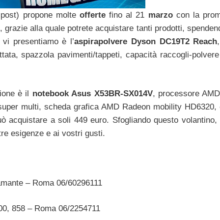
l post) propone molte
offerte
fino al 21
marzo
con la prom
grazie alla quale potrete acquistare tanti prodotti, spenden
e vi presentiamo è l’
aspirapolvere Dyson
DC19T2 Reach
tata, spazzola pavimenti/tappeti, capacità raccogli-polvere 
ione è il
notebook Asus X53BR-SX014V
, processore AMD
uper multi, scheda grafica AMD Radeon mobility HD6320, 
acquistare a soli 449 euro. Sfogliando questo volantino, 
tre esigenze e ai vostri gusti.
ramante – Roma 06/60296111
00, 858 – Roma 06/2254711