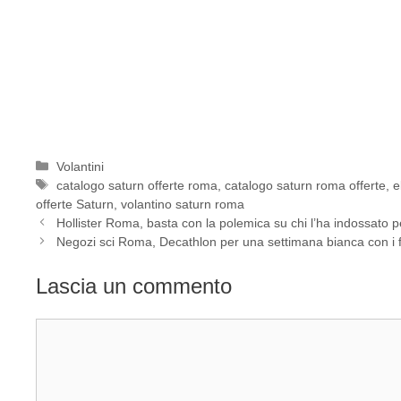
Categorie
Volantini
Tag
catalogo saturn offerte roma
,
catalogo saturn roma offerte
,
e
offerte Saturn
,
volantino saturn roma
Hollister Roma, basta con la polemica su chi l’ha indossato 
Negozi sci Roma, Decathlon per una settimana bianca con i f
Lascia un commento
Commento