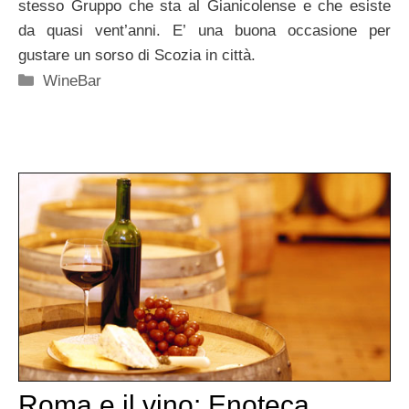
stesso Gruppo che sta al Gianicolense e che esiste
da quasi vent’anni. E’ una buona occasione per
gustare un sorso di Scozia in città.
Categorie
WineBar
Roma e il vino: Enoteca