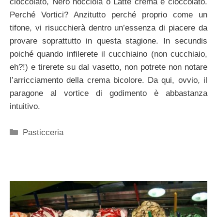
cioccolato, Nero nocciola o Latte crema e cioccolato.
Perché Vortici? Anzitutto perché proprio come un
tifone, vi risucchierà dentro un’essenza di piacere da
provare soprattutto in questa stagione. In secundis
poiché quando infilerete il cucchiaino (non cucchiaio,
eh?!) e tirerete su dal vasetto, non potrete non notare
l’arricciamento della crema bicolore. Da qui, ovvio, il
paragone al vortice di godimento è abbastanza
intuitivo.
Categorie
Pasticceria