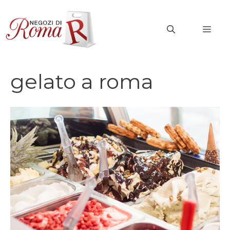
Vai
al
MEN
contenuto
gelato a roma