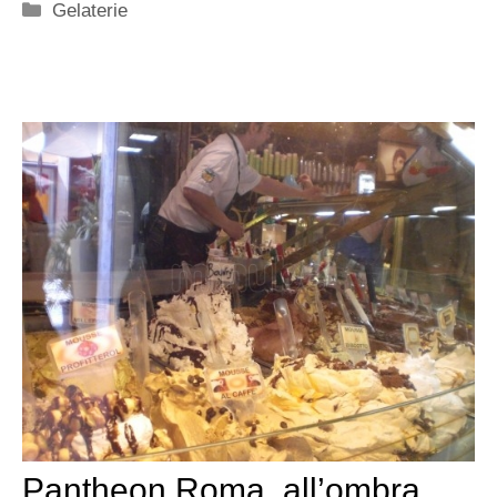
Categorie
Gelaterie
Pantheon Roma, all’ombra