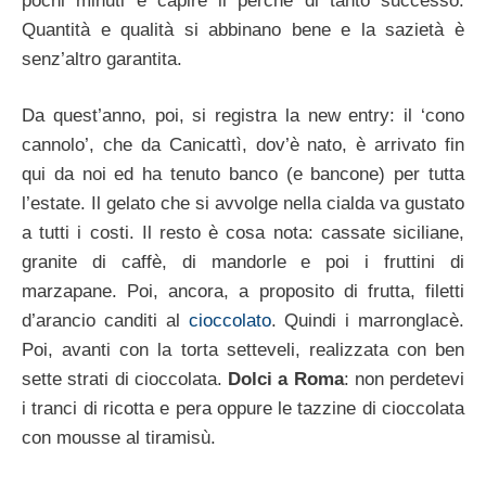
pochi minuti e capire il perché di tanto successo.
Quantità e qualità si abbinano bene e la sazietà è
senz’altro garantita.
Da quest’anno, poi, si registra la new entry: il ‘cono
cannolo’, che da Canicattì, dov’è nato, è arrivato fin
qui da noi ed ha tenuto banco (e bancone) per tutta
l’estate. Il gelato che si avvolge nella cialda va gustato
a tutti i costi. Il resto è cosa nota: cassate siciliane,
granite di caffè, di mandorle e poi i fruttini di
marzapane. Poi, ancora, a proposito di frutta, filetti
d’arancio canditi al
cioccolato
. Quindi i marronglacè.
Poi, avanti con la torta setteveli, realizzata con ben
sette strati di cioccolata.
Dolci a Roma
: non perdetevi
i tranci di ricotta e pera oppure le tazzine di cioccolata
con mousse al tiramisù.