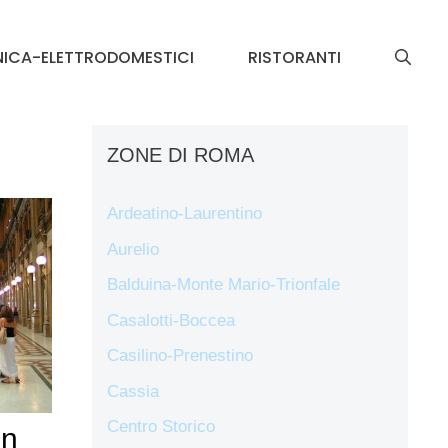
NICA-ELETTRODOMESTICI
RISTORANTI
ZONE DI ROMA
Ardeatino-Laurentino
Aurelio
Balduina-Monte Mario-Trionfale
Casalotti-Boccea
Casilino-Prenestino
Cassia
Centro Storico
on