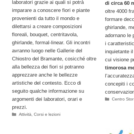
laboratori grazie ai quali si potrà
di circa 60 
imparare a conoscere fiori e piante
oltre 4000 f
provenienti da tutto il mondo e
formare deco
dilettarsi a creare composizioni
ghirlande, me
floreali, bouquet, centritavola,
adornano le 
ghirlande, formal-linear. Gli incontri
i caratteristi
avranno luogo nelle Gallerie del
inquietante i
Chiostro del Bramante, cosicché oltre
cui visione 
alla bellezza dei fiori si potranno
timorosa me
apprezzare anche le bellezze
l’accuratezza
artistiche del contesto. Ecco di
concepiti i co
seguito qualche informazione su
conservazione
argomenti dei laboratori, orari e
Categorie
Centro Stor
prezzi.
Categorie
Attività
,
Corsi e lezioni