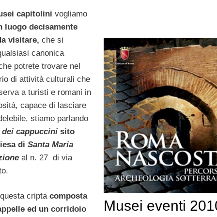
sei capitolini
vogliamo
n luogo decisamente
a visitare,
che si
qualsiasi canonica
che potrete trovare nel
io di attività culturali che
iserva a turisti e romani in
osità, capace di lasciare
delebile, stiamo parlando
 dei cappuccini
sito
iesa di
Santa Maria
zione
al n. 27 di via
to.
i questa cripta
composta
Musei eventi 201
appelle ed un corridoio