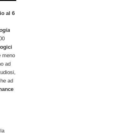
o al 6
ogia
500
logici
 e meno
no ad
tudiosi,
che ad
rmance
 la