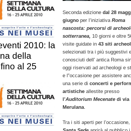
Seconda edizione
dal 28 maggi
giugno
per l’iniziativa
Roma
nascosta: percorsi di archeol
sotterranea,
10 giorni e oltre 
venti 2010: la
visite guidate in
43 siti archeo
selezionati tra i più suggestivi
na della
conosciuti dell’ antica Roma si
 fino al 25
oggi riservati ad archeologi e s
e l”occasione per assistere an
una serie di
concerti e perfo
artistiche
allestite presso
l’
Auditorium Mecenate
di via
Merulana
.
Tra i siti aperti per l’occasione,
Santa Sede
aprirà al pubblico i