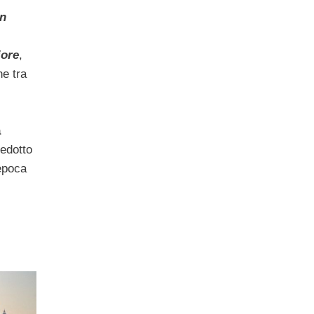
an
iore
,
ne tra
a
uedotto
’epoca