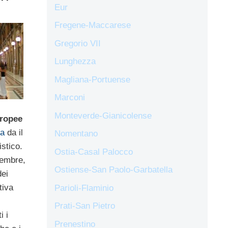
Eur
Fregene-Maccarese
Gregorio VII
Lunghezza
Magliana-Portuense
Marconi
Monteverde-Gianicolense
uropee
a
da il
Nomentano
istico.
Ostia-Casal Palocco
tembre,
Ostiense-San Paolo-Garbatella
dei
tiva
Parioli-Flaminio
Prati-San Pietro
i i
Prenestino