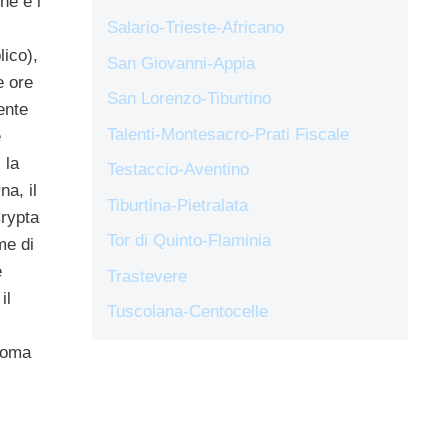
he e i
Salario-Trieste-Africano
lico),
San Giovanni-Appia
e ore
San Lorenzo-Tiburtino
ente
Talenti-Montesacro-Prati Fiscale
e
 la
Testaccio-Aventino
na, il
Tiburtina-Pietralata
rypta
Tor di Quinto-Flaminia
me di
e
Trastevere
il
Tuscolana-Centocelle
Roma