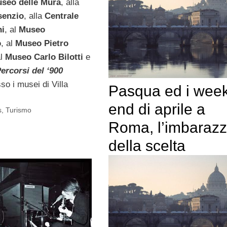
seo delle Mura
, alla
senzio
, alla
Centrale
ni
, al
Museo
o
, al
Museo Pietro
l
Museo Carlo Bilotti
e
ercorsi del ‘900
so i musei di Villa
Pasqua ed i wee
end di aprile a
s
,
Turismo
Roma, l’imbaraz
della scelta