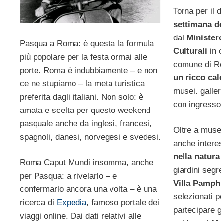
Torna per il
settimana de
dal
Ministero
Pasqua a Roma: è questa la formula
Culturali
in 
più popolare per la festa ormai alle
comune di R
porte. Roma è indubbiamente – e non
un ricco cal
ce ne stupiamo – la meta turistica
musei. galleri
preferita dagli italiani. Non solo: è
con ingresso 
amata e scelta per questo weekend
pasquale anche da inglesi, francesi,
Oltre a musei
spagnoli, danesi, norvegesi e svedesi.
anche intere
nella natura
Roma Caput Mundi insomma, anche
giardini segr
per Pasqua: a rivelarlo – e
Villa Pamphi
confermarlo ancora una volta – è una
selezionati p
ricerca di
Expedia
, famoso portale dei
partecipare g
viaggi online. Dai dati relativi alle