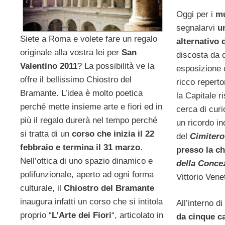
Oggi per i
mu
segnalarvi
u
Siete a Roma e volete fare un regalo
alternativo d
originale alla vostra lei per
San
discosta da 
Valentino 2011
? La possibilità ve la
esposizione 
offre il bellissimo Chiostro del
ricco repertor
Bramante. L’idea è molto poetica
la Capitale r
perché mette insieme arte e fiori ed in
cerca di curi
più il regalo durerà nel tempo perché
un ricordo in
si tratta di un
corso che inizia il 22
del
Cimitero
febbraio e termina il 31 marzo
.
presso la ch
Nell’ottica di uno spazio dinamico e
della Conce
polifunzionale, aperto ad ogni forma
Vittorio Vene
culturale, il
Chiostro del Bramante
inaugura infatti un corso che si intitola
All’interno d
proprio “
L’Arte dei Fiori
“, articolato in
da cinque c