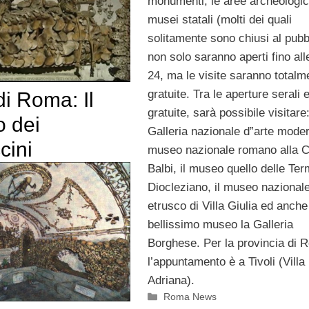
monumenti, le aree archeologic
musei statali (molti dei quali
solitamente sono chiusi al pubb
non solo saranno aperti fino all
24, ma le visite saranno totalm
gratuite. Tra le aperture serali 
i Roma: Il
gratuite, sarà possibile visitare:
o dei
Galleria nazionale d”arte moder
cini
museo nazionale romano alla C
Balbi, il museo quello delle Ter
Diocleziano, il museo nazional
etrusco di Villa Giulia ed anche 
bellissimo museo la Galleria
Borghese. Per la provincia di 
l’appuntamento è a Tivoli (Villa
Adriana).
Categorie
Roma News