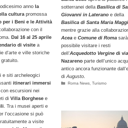
 dodicesimo anno
la
sotterranei della
Basilica di S
lla cultura
promossa
Giovanni in Laterano
e della
 per i Beni e le Attività
Basilica di Santa Maria Magg
collaborazione con il
mentre grazie alla collaborazio
oma.
Dal 16 al 25 aprile
Acea
e
Comune di Roma
sarà
endario di visite
a
possibile visitare i resti
e d’arte e ville storiche
dell’
Acquedotto Vergine
di vi
gratuito.
Nazareno
parte dell’unico acq
antico ancora funzionante dall
 e siti archeleogici
di
Augusto
.
ssanti
itinerari immersi
Categorie
Roma News
,
Turismo
con escursioni nei
eti di
Villa Borghese
e
li
. Tra i musei aperti e
er l’occasione si può
ratuitamente a visite