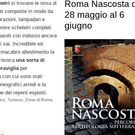
Roma Nascosta d
metri
si trovano le ossa di
rati composte in modo da
28 maggio al 6
razioni, lampadari e
giugno
ntre scheletri completi
pareti con indosso ancora
ci sai. Incredibile ed
l macabro allestimento la
provoca
una sorta di
raviglia
per
 con cui sono stati
reografici arredi e la
 dei reperti esposti.
ico
,
Turismo
,
Zone di Roma