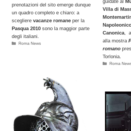
guidate al
Mu
prenotazioni del sito emerge dunque
Villa di Mas
un quadro completo e chiaro: a
Montemarti
scegliere
vacanze romane
per la
Napoleonic
Pasqua 2010
sono la maggior parte
Canonica
, a
degli italiani.
alla mostra
P
Categorie
Roma News
romano
pres
Torlonia.
Categorie
Roma New