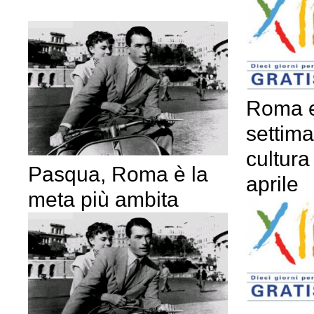
Roma e
settima
cultura
Pasqua, Roma è la
aprile
meta più ambita