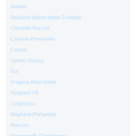
Aurelio
Balduina-Monte Mario-Trionfale
Casalotti-Boccea
Casilino-Prenestino
Cassia
Centro Storico
Eur
Fregene-Maccarese
Gregorio VII
Lunghezza
Magliana-Portuense
Marconi
Monteverde-Gianicolense