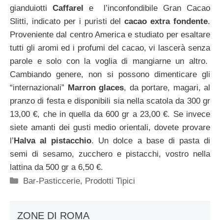
gianduiotti
Caffarel
e l’inconfondibile Gran Cacao
Slitti, indicato per i puristi del
cacao extra fondente
.
Proveniente dal centro America e studiato per esaltare
tutti gli aromi ed i profumi del cacao, vi lascerà senza
parole e solo con la voglia di mangiarne un altro.
Cambiando genere, non si possono dimenticare gli
“internazionali”
Marron glaces
, da portare, magari, al
pranzo di festa e disponibili sia nella scatola da 300 gr
13,00 €, che in quella da 600 gr a 23,00 €. Se invece
siete amanti dei gusti medio orientali, dovete provare
l’
Halva al pistacchio
. Un dolce a base di pasta di
semi di sesamo, zucchero e pistacchi, vostro nella
lattina da 500 gr a 6,50 €.
Categorie
Bar-Pasticcerie
,
Prodotti Tipici
ZONE DI ROMA