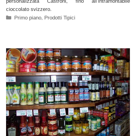
personalizzata Castroni, fino all’intramontabile
cioccolato svizzero.
Categorie
Primo piano
,
Prodotti Tipici