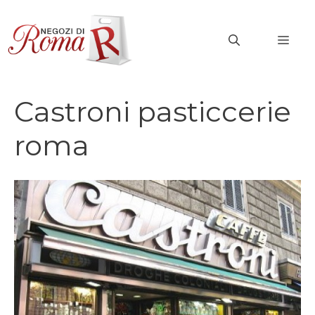
Vai
al
MEN
contenuto
Castroni pasticcerie
roma