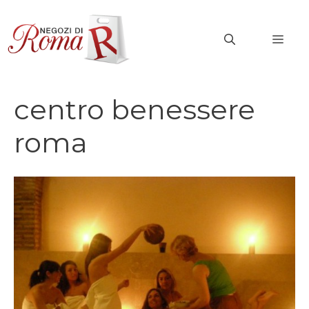
Vai
al
MEN
contenuto
centro benessere
roma