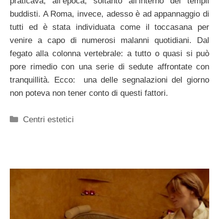
praticava, all’epoca, soltanto all’interno dei templi
buddisti. A Roma, invece, adesso è ad appannaggio di
tutti ed è stata individuata come il toccasana per
venire a capo di numerosi malanni quotidiani. Dal
fegato alla colonna vertebrale: a tutto o quasi si può
pore rimedio con una serie di sedute affrontate con
tranquillità. Ecco: una delle segnalazioni del giorno
non poteva non tener conto di questi fattori.
Categorie
Centri estetici