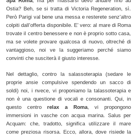
Spa Roma
, ma per rilassarsi devo andare fino ad
Ostia? Beh, se si tratta di Victoria Regeneration, sì.
Però Parigi val bene una messa e resterete senz’altro
colpiti dall’offerta disponibile. E’ vero: al mare di Roma
trovate il centro benessere e non è proprio sotto casa,
ma se volete provare qualcosa di nuovo, oltreché di
vantaggioso, noi ve la suggeriamo perché siamo
convinti che susciterà il giusto interesse.
Nel dettaglio, contro la salassoterapia (sedare le
proprie ansie compulsive spendendo un sacco di
soldi) noi, i nvece, vi proponiamo la talassoterapia e
non è una questione di vocali e consonanti. Qui, in
questo centro
relax a Roma
, vi propongono
immersioni in vasche con acqua marina. Salus per
Acquam: che, tradotto, significa utilizzare il mare
come preziosa risorsa. Ecco, allora, dove risiede la