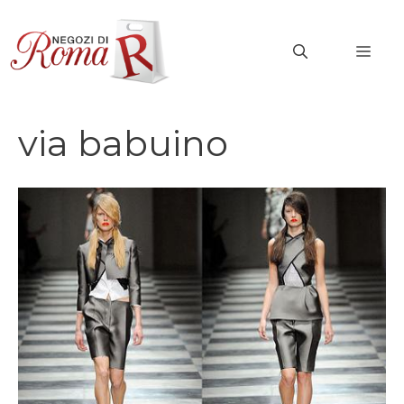
Vai
al
MEN
contenuto
via babuino