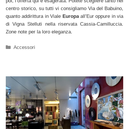
poi, l’offerta qui è esagerata. Potete scegliere tanto nel
centro storico, su tutti vi consigliamo Via del Babuino,
quanto addirittura in Viale
Europa
all’Eur oppure in via
di Vigna Stelluti nella riservata Cassia-Camilluccia.
Zone note per la loro eleganza.
Categorie
Accessori