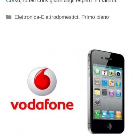
Corso
, fatevi consigliare dagli esperti in materia.
Categorie
Elettronica-Elettrodomestici
,
Primo piano