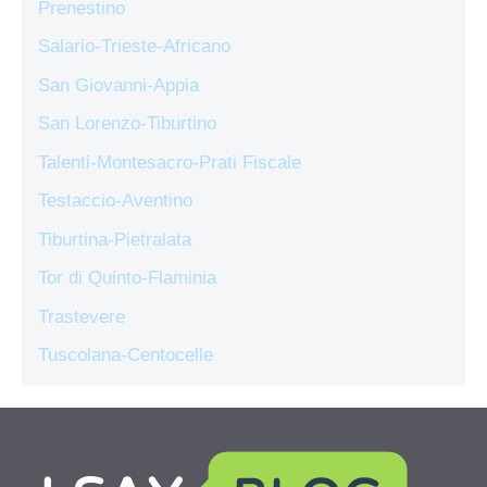
Prenestino
Salario-Trieste-Africano
San Giovanni-Appia
San Lorenzo-Tiburtino
Talenti-Montesacro-Prati Fiscale
Testaccio-Aventino
Tiburtina-Pietralata
Tor di Quinto-Flaminia
Trastevere
Tuscolana-Centocelle