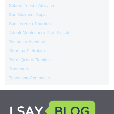
Salario-Trieste-Africano
San Giovanni-Appia
San Lorenzo-Tiburtino
Talenti-Montesacro-Prati Fiscale
Testaccio-Aventino
Tiburtina-Pietralata
Tor di Quinto-Flaminia
Trastevere
Tuscolana-Centocelle