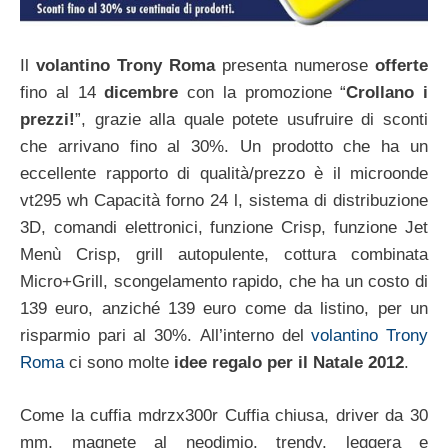
Il
volantino Trony Roma
presenta numerose
offerte
fino al 14
dicembre
con la promozione “
Crollano i
prezzi!
”, grazie alla quale potete usufruire di sconti
che arrivano fino al 30%. Un prodotto che ha un
eccellente rapporto di qualità/prezzo è il microonde
vt295 wh Capacità forno 24 l, sistema di distribuzione
3D, comandi elettronici, funzione Crisp, funzione Jet
Menù Crisp, grill autopulente, cottura combinata
Micro+Grill, scongelamento rapido, che ha un costo di
139 euro, anziché 139 euro come da listino, per un
risparmio pari al 30%. All’interno del
volantino Trony
Roma
ci sono molte
idee regalo per il Natale 2012
.
Come la cuffia mdrzx300r Cuffia chiusa, driver da 30
mm, magnete al neodimio, trendy, leggera e