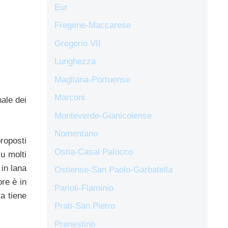
Eur
Fregene-Maccarese
Gregorio VII
Lunghezza
Magliana-Portuense
Marconi
nale dei
Monteverde-Gianicolense
Nomentano
proposti
Ostia-Casal Palocco
su molti
in lana
Ostiense-San Paolo-Garbatella
ore è in
Parioli-Flaminio
a tiene
Prati-San Pietro
Prenestino