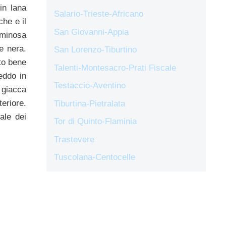
in lana
Salario-Trieste-Africano
he e il
San Giovanni-Appia
uminosa
e nera.
San Lorenzo-Tiburtino
lto bene
Talenti-Montesacro-Prati Fiscale
reddo in
Testaccio-Aventino
 giacca
eriore.
Tiburtina-Pietralata
ale dei
Tor di Quinto-Flaminia
Trastevere
Tuscolana-Centocelle