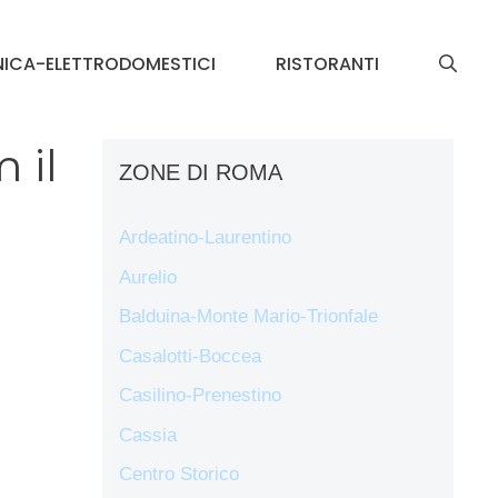
NICA-ELETTRODOMESTICI
RISTORANTI
 il
ZONE DI ROMA
Ardeatino-Laurentino
Aurelio
Balduina-Monte Mario-Trionfale
Casalotti-Boccea
Casilino-Prenestino
Cassia
Centro Storico