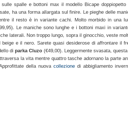
i sulle spalle e bottoni max il modello Bicape doppiopetto 
te, ha una forma allargata sul finire. Le pieghe delle manic
entre il resto è in variante cachi. Molto morbido in una l
€99,95). Le maniche sono lunghe e i bottoni maxi in variant
tasche laterali. Non troppo lungo, sopra il ginocchio, veste mo
 il beige e il nero. Sarete quasi desiderose di affrontare il f
ello di
parka Cluzo
(€49,00). Leggermente svasata, questa
ttraversa la vita mentre quattro tasche adornano la parte ant
 Approfittate della nuova
collezione
di abbigliamento invern