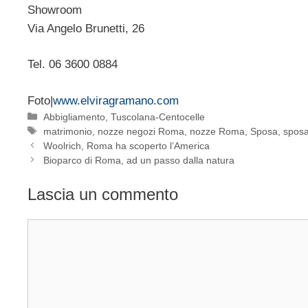
Showroom
Via Angelo Brunetti, 26
Tel. 06 3600 0884
Foto|
www.elviragramano.com
Categorie
Abbigliamento
,
Tuscolana-Centocelle
Tag
matrimonio
,
nozze negozi Roma
,
nozze Roma
,
Sposa
,
spos
Woolrich, Roma ha scoperto l’America
Bioparco di Roma, ad un passo dalla natura
Lascia un commento
Commento