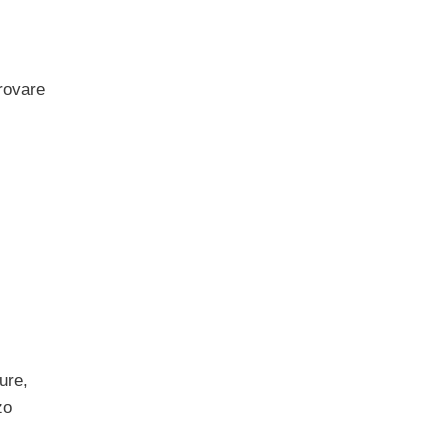
trovare
ure,
zo