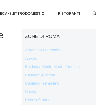
NICA-ELETTRODOMESTICI
RISTORANTI
e
ZONE DI ROMA
Ardeatino-Laurentino
Aurelio
Balduina-Monte Mario-Trionfale
Casalotti-Boccea
Casilino-Prenestino
Cassia
Centro Storico