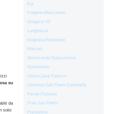
Eur
Fregene-Maccarese
Gregorio VII
Lunghezza
Magliana-Portuense
Marconi
Monteverde-Gianicolense
Nomentano
Ostia-Casal Palocco
izzi
posa su
Ostiense-San Paolo-Garbatella
Parioli-Flaminio
Prati-San Pietro
biti da
n solo:
Prenestino