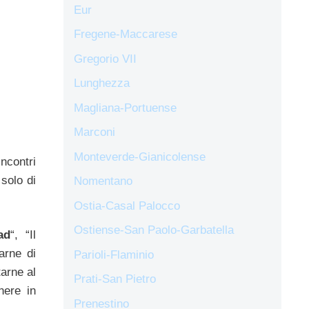
Eur
Fregene-Maccarese
Gregorio VII
Lunghezza
Magliana-Portuense
Marconi
Monteverde-Gianicolense
ncontri
solo di
Nomentano
Ostia-Casal Palocco
Ostiense-San Paolo-Garbatella
ad
“, “Il
arne di
Parioli-Flaminio
arne al
Prati-San Pietro
nere in
Prenestino