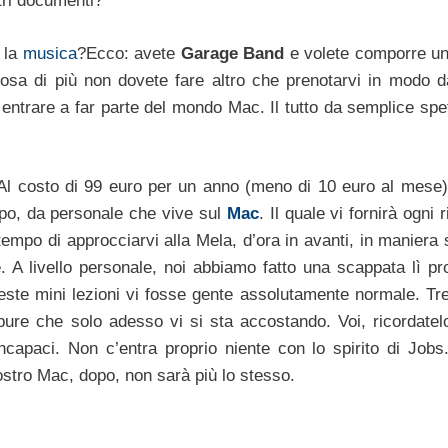
tri documenti?
r la
musica
?Ecco: avete
Garage Band
e volete comporre u
osa di più non dovete fare altro che prenotarvi in modo d
entrare a far parte del mondo Mac. Il tutto da semplice spet
 Al costo di 99 euro per un anno (meno di 10 euro al mese) i
ruppo, da personale che vive sul
Mac
. Il quale vi fornirà ogni 
tempo di approcciarvi alla Mela, d’ora in avanti, in maniera
 A livello personale, noi abbiamo fatto una scappata lì pro
este mini lezioni vi fosse gente assolutamente normale. Tre
ure che solo adesso vi si sta accostando. Voi, ricordatelo
incapaci. Non c’entra proprio niente con lo spirito di Jobs.
 vostro Mac, dopo, non sarà più lo stesso.