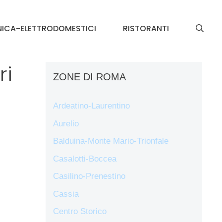
NICA-ELETTRODOMESTICI
RISTORANTI
ri
ZONE DI ROMA
Ardeatino-Laurentino
Aurelio
Balduina-Monte Mario-Trionfale
Casalotti-Boccea
Casilino-Prenestino
Cassia
Centro Storico