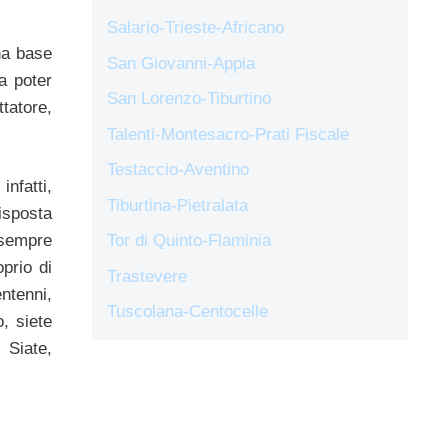
Salario-Trieste-Africano
na base
San Giovanni-Appia
a poter
San Lorenzo-Tiburtino
tatore,
Talenti-Montesacro-Prati Fiscale
Testaccio-Aventino
nfatti,
Tiburtina-Pietralata
risposta
 sempre
Tor di Quinto-Flaminia
prio di
Trastevere
ntenni,
Tuscolana-Centocelle
, siete
 Siate,